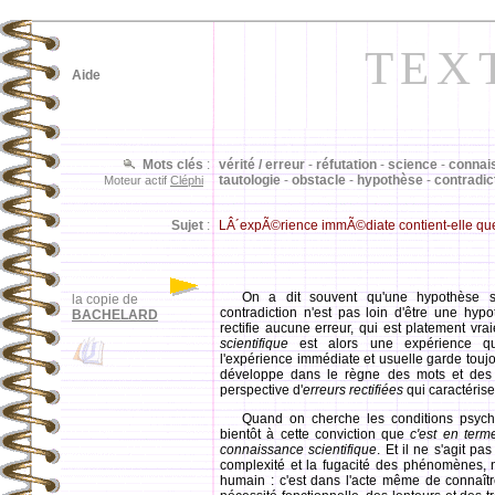
TEX
Aide
Mots clés
:
vérité / erreur
-
réfutation
-
science
-
connai
tautologie
-
obstacle
-
hypothèse
-
contradic
Moteur actif
Cléphi
Sujet
:
LÂ´expÃ©rience immÃ©diate contient-elle qu
On a dit souvent qu'une hypothèse s
la copie de
contradiction n'est pas loin d'être une hy
BACHELARD
rectifie aucune erreur, qui est platement vra
scientifique
est alors une expérience 
l'expérience immédiate et usuelle garde touj
développe dans le règne des mots et des d
perspective d'
erreurs rectifiées
qui caractérise,
Quand on cherche les conditions psycho
bientôt à cette conviction que
c'est en term
connaissance scientifique
. Et il ne s'agit p
complexité et la fugacité des phénomènes, ni 
humain : c'est dans l'acte même de connaîtr