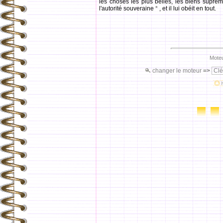
les choses les plus belles, les biens suprême
l'autorité souveraine
*
, et il lui obéit en tout.
Moteu
changer le moteur
=>
Clé