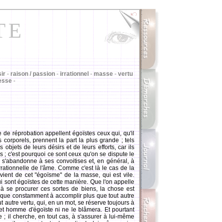
TE
sir
-
raison / passion
-
irrationnel
-
masse
-
vertu
esse
-
 de réprobation appellent égoïstes ceux qui, qu'il
s corporels, prennent la part la plus grande ; tels
 objets de leurs désirs et de leurs efforts, car ils
 ; c'est pourquoi ce sont ceux qu'on se dispute le
 s'abandonne à ses convoitises et, en général, à
rrationnelle de l'âme. Comme c'est là le cas de la
vient de cet "égoïsme" de la masse, qui est vile.
i sont égoïstes de cette manière. Que l'on appelle
 se procurer ces sortes de biens, la chose est
lique constamment à accomplir plus que tout autre
t autre vertu, qui, en un mot, se réserve toujours à
et homme d'égoïste ni ne le blâmera. Et pourtant
te ; il cherche, en tout cas, à s'assurer à lui-même