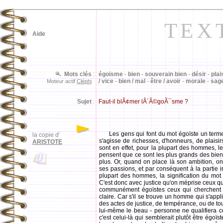
TEX
Aide
Mots clés
:
égoïsme
-
bien
-
souverain bien
-
désir
-
plai
/ vice
-
bien / mal
-
être / avoir
-
morale
-
sag
Moteur actif
Cléphi
Sujet
:
Faut-il blÃ¢mer lÂ´Ã©goÃ¯sme ?
Les gens qui font du mot égoïste un terme
la copie d'
s'agisse de richesses, d'honneurs, de plaisir
ARISTOTE
sont en effet, pour la plupart des hommes, les
pensent que ce sont les plus grands des biens
plus. Or, quand on place là son ambition, on
ses passions, et par conséquent à la partie i
plupart des hommes, la signification du mot 
C'est donc avec justice qu'on méprise ceux qu
communément égoïstes ceux qui cherchent à
claire. Car s'il se trouve un homme qui s'app
des actes de justice, de tempérance, ou de tou
lui-même le beau - personne ne qualifiera c
c'est celui-là qui semblerait plutôt être égoïs