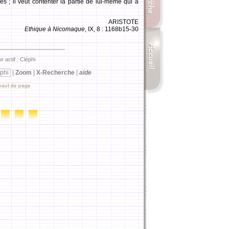
s ; il veut contenter la partie de lui-même qui a
ARISTOTE
Ethique à Nicomaque
, IX, 8 : 1168b15-30
r actif : Cléphi
phi
|
Zoom
|
X-Recherche
|
aide