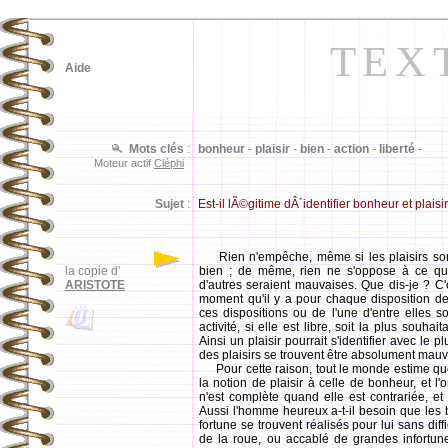
TEX
Aide
Mots clés
:
bonheur
-
plaisir
-
bien
-
action
-
liberté
-
Moteur actif
Cléphi
Sujet
:
Est-il lÃ©gitime dÂ´identifier bonheur et plaisir
Rien n'empêche, même si les plaisirs sont
la copie d'
bien ; de même, rien ne s'oppose à ce qu
ARISTOTE
d'autres seraient mauvaises. Que dis-je ? C
moment qu'il y a pour chaque disposition des 
ces dispositions ou de l'une d'entre elles so
activité, si elle est libre, soit la plus souhai
Ainsi un plaisir pourrait s'identifier avec l
des plaisirs se trouvent être absolument mauv
Pour cette raison, tout le monde estime que 
la notion de plaisir à celle de bonheur, et l'
n'est complète quand elle est contrariée, et
Aussi l'homme heureux a-t-il besoin que les b
fortune se trouvent réalisés pour lui sans di
de la roue, ou accablé de grandes infortunes