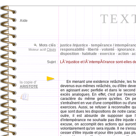
TEX
Aide
Mots clés
:
justice /injustice
-
tempérance / intempéran
responsabilité
-
liberté
-
volonté
-
ignorance 
Moteur actif
Cléphi
disposition
-
habitude
-
exercice
-
action
-
ac
Sujet
:
LÂ´injustice et lÂ´intempÃ©rance sont-elles d
En menant une existence relâchée, les 
la copie d'
devenus eux-mêmes relâchés, ou d'être deven
ARISTOTE
en agissant avec perfidie et dans le second
excès analogues. En effet, c'est par l'exerci
caractère du même genre qu'elles. On pe
s'entraînent en vue d'une compétition ou d'un
exercices. Aussi, se refuser à reconnaître que
que sont dues les dispositions de notre caractè
outre, il est absurde de supposer que 
d'intempérance ne souhaite pas être injuste o
excuse, on accomplit des actions qui auront
volontairement qu'on sera injuste. Il ne s'ens
cesser d'être injuste et pour être juste, pas 