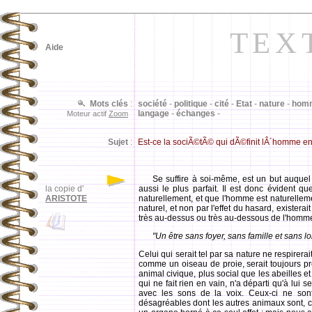
TEX
Aide
Mots clés
:
société
-
politique
-
cité
-
Etat
-
nature
-
homm
langage
-
échanges
-
Moteur actif
Zoom
Sujet
:
Est-ce la sociÃ©tÃ© qui dÃ©finit lÂ´homme en
Se suffire à soi-même, est un but auquel 
la copie d'
aussi le plus parfait. Il est donc évident q
ARISTOTE
naturellement, et que l'homme est naturellemen
naturel, et non par l'effet du hasard, existera
très au-dessus ou très au-dessous de l'homm
"Un être sans foyer, sans famille et sans lo
Celui qui serait tel par sa nature ne respirerai
comme un oiseau de proie, serait toujours prê
animal civique, plus social que les abeilles e
qui ne fait rien en vain, n'a départi qu'à lui 
avec les sons de la voix. Ceux-ci ne son
désagréables dont les autres animaux sont, 