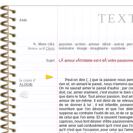
TEX
Aide
Mots clés
:
passion
-
action
-
amour
-
désir
-
autrui
-
per
mémoire
-
image
-
imaginaire
-
symbole
-
Moteur actif
Cléphi
Sujet
:
LÂ´amour vÃ©ritable est-il dÂ´ordre passionn
Peut-on dire [...] que la passion nous per
la copie d'
rien et, en aimant le passé, nous n'aimons qu
ALQUIE
On ne saurait aimer le passé d'autrui ; par con
doit, car, aimer vraiment, c'est vouloir le bien
que dans le futur. Tout amour passion, tout am
amour de soi-même. Il est désir de se retrouve
de se donner à lui ; il est infantile, posse
nourriture que l'on dévore et que l'on détr
suppose au contraire l'oubli de soi, et de ce que
de celui que l'on aime. Et si souvent l'aveugl
caprices, nous font désirer d'être passionnéme
aimé ainsi sait confusément qu'il n'est pas l'o
qu'il n'est que l'occasion, pour celui qui l'a