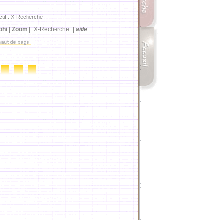
ctif : X-Recherche
phi
|
Zoom
|
X-Recherche
|
aide