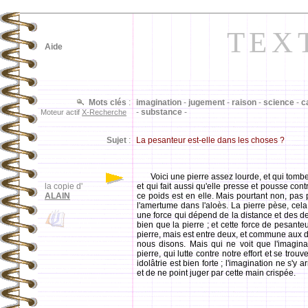
TEX
Aide
Mots clés
:
imagination
-
jugement
-
raison
-
science
-
c
-
substance
-
Moteur actif
X-Recherche
Sujet
:
La pesanteur est-elle dans les choses ?
Voici une pierre assez lourde, et qui tomber
la copie d'
et qui fait aussi qu'elle presse et pousse con
ALAIN
ce poids est en elle. Mais pourtant non, pas p
l'amertume dans l'aloès. La pierre pèse, cela v
une force qui dépend de la distance et des de
bien que la pierre ; et cette force de pesant
pierre, mais est entre deux, et commune aux 
nous disons. Mais qui ne voit que l'imaginat
pierre, qui lutte contre notre effort et se tr
idolâtrie est bien forte ; l'imagination ne s'y 
et de ne point juger par cette main crispée.