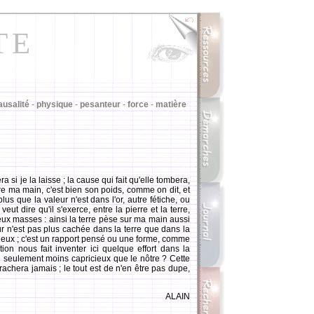
TE
ausalité
-
physique
-
pesanteur
-
force
-
matière
a si je la laisse ; la cause qui fait qu'elle tombera,
tre ma main, c'est bien son poids, comme on dit, et
lus que la valeur n'est dans l'or, autre fétiche, ou
eut dire qu'il s'exerce, entre la pierre et la terre,
ux masses : ainsi la terre pèse sur ma main aussi
eur n'est pas plus cachée dans la terre que dans la
deux ; c'est un rapport pensé ou une forme, comme
ion nous fait inventer ici quelque effort dans la
ouve seulement moins capricieux que le nôtre ? Cette
arrachera jamais ; le tout est de n'en être pas dupe,
ALAIN