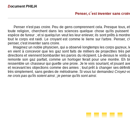
D
ocument PHILIA
Penser, c´est inventer sans croire
Penser n'est pas croire. Peu de gens comprennent cela. Presque tous, 
toute religion, cherchent dans les sciences quelque chose qu'ils puissent 
espèce de fureur ; et si quelqu'un veut les leur enlever, ils sont prêts à mordre.
tout le corps est raidi. Le croyant est comme le lierre sur l'arbre. Penser, c'
penser, c'est inventer sans croire.
Imaginez un noble physicien, qui a observé longtemps les corps gazeux, les a
en vient à concevoir que les gaz sont faits de milliers de projectiles très p
directions et viennent bombarder les parois du récipient. Là-dessus le voilà qui
remonte son gaz parfait, comme un horloger ferait pour une montre. Eh b
ressemble un chasseur qui guette une proie. Je le vois souriant, et jouant avec 
et recevant les objections comme des amies ; tout prêt à changer ses définitio
très simplement, sans gestes de mélodrame. Si vous lui demandez
Croyez-vo
ne crois pas qu'ils soient ainsi ; je pense qu'ils sont ainsi
.