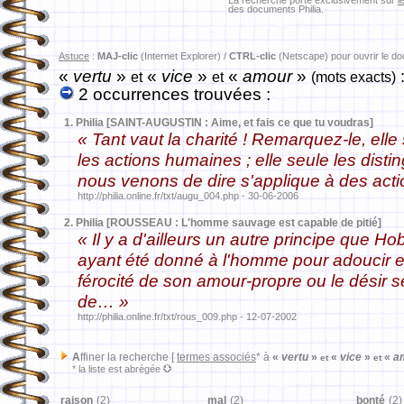
La recherche porte exclusivement sur
l
des documents Philia.
Astuce
:
MAJ-clic
(Internet Explorer) /
CTRL-clic
(Netscape) pour ouvrir le d
«
vertu
»
«
vice
»
«
amour
»
et
et
(mots exacts)
2 occurrences trouvées :
1.
Philia [SAINT-AUGUSTIN : Aime, et fais ce que tu voudras]
« Tant vaut la charité ! Remarquez-le, elle 
les actions humaines ; elle seule les dist
nous venons de dire s'applique à des act
http://philia.online.fr/txt/augu_004.php - 30-06-2006
2.
Philia [ROUSSEAU : L'homme sauvage est capable de pitié]
« Il y a d'ailleurs un autre principe que Ho
ayant été donné à l'homme pour adoucir e
férocité de son amour-propre ou le désir 
de… »
http://philia.online.fr/txt/rous_009.php - 12-07-2002
A
ffiner la recherche [
termes associés
* à
«
vertu
»
«
vice
»
«
a
et
et
* la liste est abrégée
raison
(2)
mal
(2)
bonté
(2)