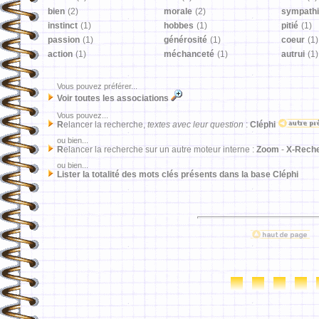
bien
(2)
morale
(2)
sympath
instinct
(1)
hobbes
(1)
pitié
(1)
passion
(1)
générosité
(1)
coeur
(1)
action
(1)
méchanceté
(1)
autrui
(1)
Vous pouvez préférer...
Voir toutes les associations
Vous pouvez...
R
elancer la recherche,
textes avec leur question
:
Cléphi
ou bien...
R
elancer la recherche sur un autre moteur interne :
Zoom
-
X-Rech
ou bien...
Lister la totalité des mots clés présents dans la base Cléphi