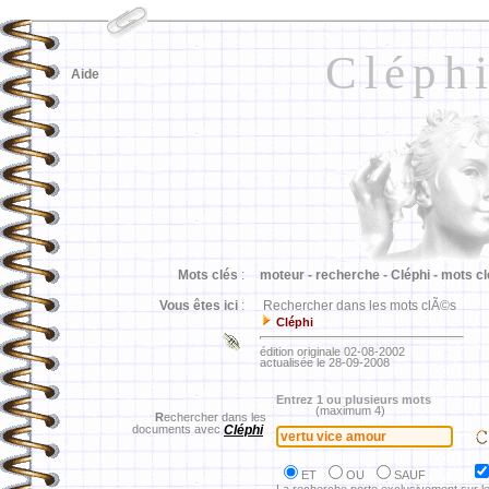
Cléph
Aide
Mots clés
:
moteur -
recherche -
Cléphi -
mots cl
Vous êtes ici
:
Rechercher dans les mots clÃ©s
Cléphi
édition originale 02-08-2002
actualisée le 28-09-2008
Entrez 1 ou plusieurs mots
(maximum 4)
R
echercher dans les
documents avec
Cléphi
ET
OU
SAUF