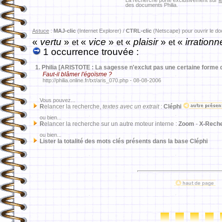
La recherche porte exclusivement sur
l
des documents Philia.
Astuce
:
MAJ-clic
(Internet Explorer) /
CTRL-clic
(Netscape) pour ouvrir le d
«
vertu
»
«
vice
»
«
plaisir
»
«
irrationn
et
et
et
1 occurrence trouvée :
1.
Philia [ARISTOTE : La sagesse n'exclut pas une certaine forme
Faut-il blâmer l'égoïsme ?
http://philia.online.fr/txt/aris_070.php - 08-08-2006
Vous pouvez...
R
elancer la recherche,
textes avec un extrait
:
Cléphi
ou bien...
R
elancer la recherche sur un autre moteur interne :
Zoom
-
X-Rech
ou bien...
Lister la totalité des mots clés présents dans la base Cléphi