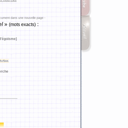
es mots-clés
ocument dans une nouvelle page -
el
»
:
(mots exacts)
 d'égoïsme]
erche