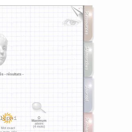
i
és -
résultats -
Maximum
atteint
(4 mots)
Mot exact