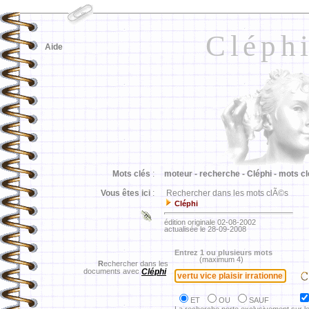
Cléph
Aide
Mots clés
:
moteur -
recherche -
Cléphi -
mots cl
Vous êtes ici
:
Rechercher dans les mots clÃ©s
Cléphi
édition originale 02-08-2002
actualisée le 28-09-2008
Entrez 1 ou plusieurs mots
(maximum 4)
R
echercher dans les
documents avec
Cléphi
ET
OU
SAUF