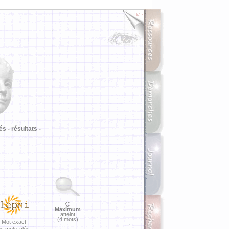
i
és -
résultats -
Maximum
atteint
(4 mots)
Mot exact