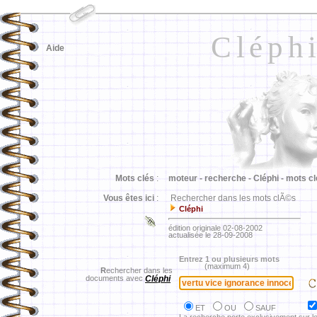
Cléph
Aide
Mots clés
:
moteur -
recherche -
Cléphi -
mots cl
Vous êtes ici
:
Rechercher dans les mots clÃ©s
Cléphi
édition originale 02-08-2002
actualisée le 28-09-2008
Entrez 1 ou plusieurs mots
(maximum 4)
R
echercher dans les
documents avec
Cléphi
ET
OU
SAUF