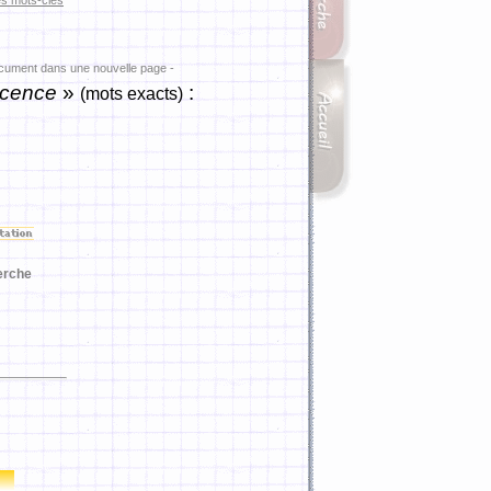
es mots-clés
ocument dans une nouvelle page -
cence
»
:
(mots exacts)
erche