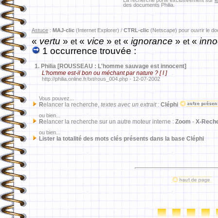
La recherche porte exclusivement sur
l
des documents Philia.
Astuce
:
MAJ-clic
(Internet Explorer) /
CTRL-clic
(Netscape) pour ouvrir le d
«
vertu
»
«
vice
»
«
ignorance
»
«
inno
et
et
et
1 occurrence trouvée :
1.
Philia [ROUSSEAU : L'homme sauvage est innocent]
L'homme est-il bon ou méchant par nature ? [ I ]
http://philia.online.fr/txt/rous_004.php - 12-07-2002
Vous pouvez...
R
elancer la recherche,
textes avec un extrait
:
Cléphi
ou bien...
R
elancer la recherche sur un autre moteur interne :
Zoom
-
X-Rech
ou bien...
Lister la totalité des mots clés présents dans la base Cléphi