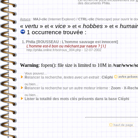
La recherche porte exclusivement sur
l
des documents Philia.
Astuce
:
MAJ-clic
(Internet Explorer) /
CTRL-clic
(Netscape) pour ouvrir le d
«
vertu
»
«
vice
»
«
hobbes
»
«
humai
et
et
et
1 occurrence trouvée :
1.
Philia [ROUSSEAU : L'homme sauvage est innocent]
L'homme est-il bon ou méchant par nature ? [ I ]
http://philia.online.fr/txt/rous_004.php - 12-07-2002
Warning
: fopen(): file size is limited to 10M in
/var/www/sd
Vous pouvez...
R
elancer la recherche,
textes avec un extrait
:
Cléphi
ou bien...
R
elancer la recherche sur un autre moteur interne :
Zoom
-
X-Rech
ou bien...
Lister la totalité des mots clés présents dans la base Cléphi