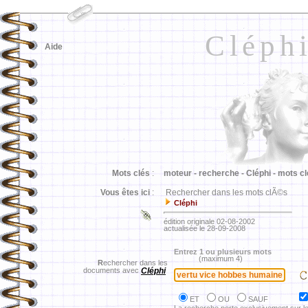
Cléph
Aide
Mots clés
:
moteur -
recherche -
Cléphi -
mots cl
Vous êtes ici
:
Rechercher dans les mots clÃ©s
Cléphi
édition originale 02-08-2002
actualisée le 28-09-2008
Entrez 1 ou plusieurs mots
(maximum 4)
R
echercher dans les
documents avec
Cléphi
ET
OU
SAUF