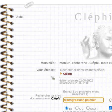
Cléph
Aide
Mots clés
:
moteur -
recherche -
Cléphi -
mots cl
Vous êtes ici
:
Rechercher dans les mots clÃ©s
Cléphi
édition originale 02-08-2002
actualisée le 28-09-2008
Entrez 1 ou plusieurs mots
(maximum 4)
R
echercher dans les
documents avec
Cléphi
ET
OU
SAUF