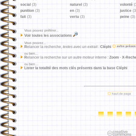
social
(3)
naturel
(3)
volonté
(
punition
(3)
en
(3)
justice
(3
fait
(3)
vertu
(3)
peine
(3)
Vous pouvez préférer...
Voir toutes les associations
Vous pouvez...
R
elancer la recherche,
textes avec un extrait
:
Cléphi
ou bien...
R
elancer la recherche sur un autre moteur interne :
Zoom
-
X-Rech
ou bien...
Lister la totalité des mots clés présents dans la base Cléphi