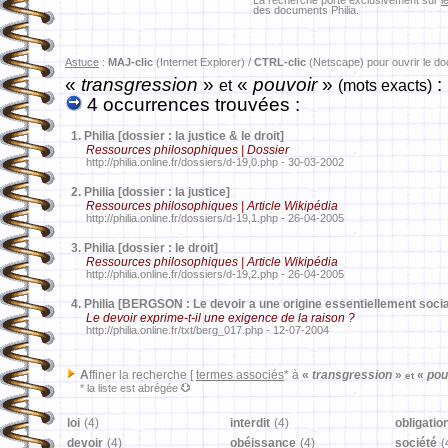
La recherche porte exclusivement sur
l
des documents Philia.
Astuce
:
MAJ-clic
(Internet Explorer) /
CTRL-clic
(Netscape) pour ouvrir le d
«
transgression
»
«
pouvoir
»
:
et
(mots exacts)
4 occurrences trouvées :
1.
Philia [dossier : la justice & le droit]
Ressources philosophiques | Dossier
http://philia.online.fr/dossiers/d-19,0.php - 30-03-2002
2.
Philia [dossier : la justice]
Ressources philosophiques | Article Wikipédia
http://philia.online.fr/dossiers/d-19,1.php - 26-04-2005
3.
Philia [dossier : le droit]
Ressources philosophiques | Article Wikipédia
http://philia.online.fr/dossiers/d-19,2.php - 26-04-2005
4.
Philia [BERGSON : Le devoir a une origine essentiellement socia
Le devoir exprime-t-il une exigence de la raison ?
http://philia.online.fr/txt/berg_017.php - 12-07-2004
A
ffiner la recherche [
termes associés
* à
«
transgression
»
«
pou
et
* la liste est abrégée
loi
(4)
interdit
(4)
obligatio
devoir
(4)
obéissance
(4)
société
(