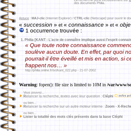
La recherche porte exclusivement sur
l
des documents Philia.
Astuce
:
MAJ-clic
(Internet Explorer) /
CTRL-clic
(Netscape) pour ouvrir le d
«
succession
»
«
connaissance
»
«
obje
et
et
1 occurrence trouvée :
1.
Philia [KANT : L'acte de connaître implique aussi l'esprit connai
« Que toute notre connaissance commence
soulève aucun doute. En effet, par quoi no
pourrait-il être éveillé et mis en action, si 
frappent nos… »
http://philia.online.fr/txt/kant_022.php - 21-07-2002
Warning
: fopen(): file size is limited to 10M in
/var/www/sd
Vous pouvez...
R
elancer la recherche,
textes avec leur question
:
Cléphi
ou bien...
R
elancer la recherche sur un autre moteur interne :
Zoom
-
X-Rech
ou bien...
Lister la totalité des mots clés présents dans la base Cléphi