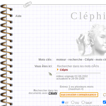
Cléph
Aide
Mots clés
:
moteur -
recherche -
Cléphi -
mots cl
Vous êtes ici
:
Rechercher dans les mots clÃ©s
Cléphi
édition originale 02-08-2002
actualisée le 28-09-2008
Entrez 1 ou plusieurs mots
(maximum 4)
R
echercher dans les
documents avec
Cléphi
ET
OU
SAUF