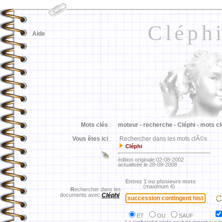
Cléph
Aide
Mots clés
:
moteur -
recherche -
Cléphi -
mots cl
Vous êtes ici
:
Rechercher dans les mots clÃ©s
Cléphi
édition originale 02-08-2002
actualisée le 28-09-2008
Entrez 1 ou plusieurs mots
(maximum 4)
R
echercher dans les
documents avec
Cléphi
ET
OU
SAUF