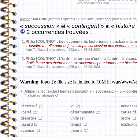
La recherche porte exclusivement sur
l
des documents Philia.
Astuce
:
MAJ-clic
(Internet Explorer) /
CTRL-clic
(Netscape) pour ouvrir le d
«
succession
»
«
contingent
»
«
histoire
et
et
2 occurrences trouvées :
1.
Philia [COURNOT : Les événements historiques s'enchaînent, m
L'histoire a-t-elle pour objet la simple succession des événement
http://philia.online.fr/txt/cour_002.php - 05-06-2002
2.
Philia [COURNOT : L'ordre historique n'est ni aléatoire ni nécess
Suffit-il que des événements se succèdent pour former une histoire
http://philia.online.fr/txt/cour_005.php - 28-08-2006
Warning
: fopen(): file size is limited to 10M in
/var/www/sd
A
ffiner la recherche [
termes associés
* à
«
succession
»
«
conti
et
* la liste est abrégée
nécessité
(2)
loi
(2)
nécessai
liberté
(2)
déterminisme
(2)
causalité
désordre
(1)
unité
(1)
ordre
(1)
hasard
(1)
temps
(1)
explicati
science
(1)
théorie
(1)