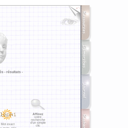
i
és -
résultats -
Affinez
votre
recherche
d'un simple
Mot exact
clic