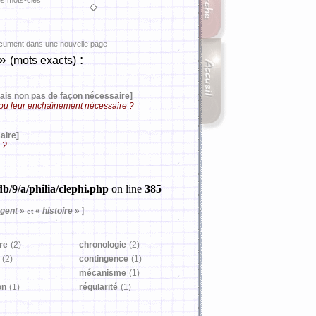
es mots-clés
ocument dans une nouvelle page -
»
:
(mots exacts)
ais non pas de façon nécessaire]
s ou leur enchaînement nécessaire ?
aire]
 ?
b/9/a/philia/clephi.php
on line
385
ngent
»
«
histoire
»
]
et
re
(2)
chronologie
(2)
(2)
contingence
(1)
mécanisme
(1)
on
(1)
régularité
(1)