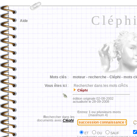
Cléph
Aide
Mots clés
:
moteur -
recherche -
Cléphi -
mots cl
Vous êtes ici
:
Rechercher dans les mots clÃ©s
Cléphi
édition originale 02-08-2002
actualisée le 28-09-2008
Entrez 1 ou plusieurs mots
(maximum 4)
R
echercher dans les
documents avec
Cléphi
ET
OU
SAUF