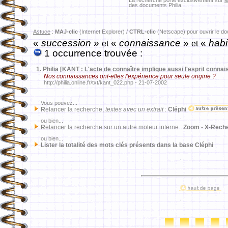
La recherche porte exclusivement sur
l
des documents Philia.
Astuce
:
MAJ-clic
(Internet Explorer) /
CTRL-clic
(Netscape) pour ouvrir le d
«
succession
»
«
connaissance
»
«
habi
et
et
1 occurrence trouvée :
1.
Philia [KANT : L'acte de connaître implique aussi l'esprit connai
Nos connaissances ont-elles l'expérience pour seule origine ?
http://philia.online.fr/txt/kant_022.php - 21-07-2002
Vous pouvez...
R
elancer la recherche,
textes avec un extrait
:
Cléphi
ou bien...
R
elancer la recherche sur un autre moteur interne :
Zoom
-
X-Rech
ou bien...
Lister la totalité des mots clés présents dans la base Cléphi