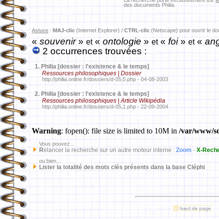
La recherche porte exclusivement sur
l
des documents Philia.
Astuce
:
MAJ-clic
(Internet Explorer) /
CTRL-clic
(Netscape) pour ouvrir le d
«
souvenir
»
«
ontologie
»
«
foi
»
«
ang
et
et
et
2 occurrences trouvées :
1.
Philia [dossier : l'existence & le temps]
Ressources philosophiques | Dossier
http://philia.online.fr/dossiers/d-05,0.php - 04-08-2003
2.
Philia [dossier : l'existence & le temps]
Ressources philosophiques | Article Wikipédia
http://philia.online.fr/dossiers/d-05,1.php - 22-09-2004
Warning
: fopen(): file size is limited to 10M in
/var/www/sd
Vous pouvez...
R
elancer la recherche sur un autre moteur interne :
Zoom
-
X-Rech
ou bien...
Lister la totalité des mots clés présents dans la base Cléphi