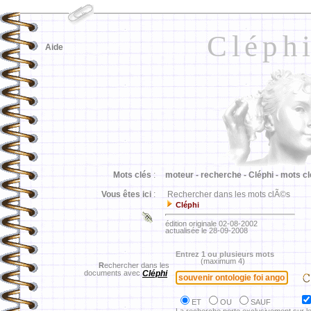
Cléph
Aide
Mots clés
:
moteur -
recherche -
Cléphi -
mots cl
Vous êtes ici
:
Rechercher dans les mots clÃ©s
Cléphi
édition originale 02-08-2002
actualisée le 28-09-2008
Entrez 1 ou plusieurs mots
(maximum 4)
R
echercher dans les
documents avec
Cléphi
ET
OU
SAUF