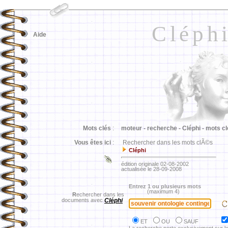
Cléph
Aide
Mots clés
:
moteur -
recherche -
Cléphi -
mots cl
Vous êtes ici
:
Rechercher dans les mots clÃ©s
Cléphi
édition originale 02-08-2002
actualisée le 28-09-2008
Entrez 1 ou plusieurs mots
(maximum 4)
R
echercher dans les
documents avec
Cléphi
ET
OU
SAUF