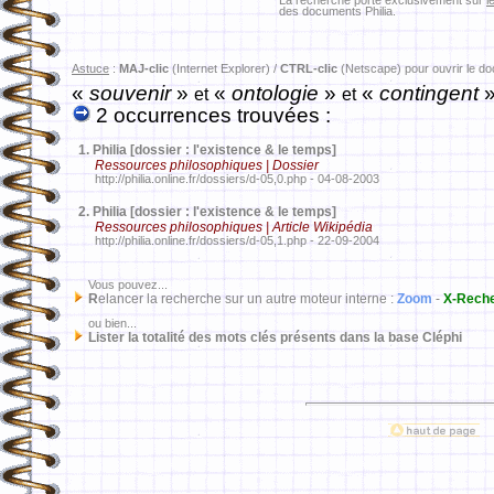
La recherche porte exclusivement sur
l
des documents Philia.
Astuce
:
MAJ-clic
(Internet Explorer) /
CTRL-clic
(Netscape) pour ouvrir le d
«
souvenir
»
«
ontologie
»
«
contingent
et
et
2 occurrences trouvées :
1.
Philia [dossier : l'existence & le temps]
Ressources philosophiques | Dossier
http://philia.online.fr/dossiers/d-05,0.php - 04-08-2003
2.
Philia [dossier : l'existence & le temps]
Ressources philosophiques | Article Wikipédia
http://philia.online.fr/dossiers/d-05,1.php - 22-09-2004
Vous pouvez...
R
elancer la recherche sur un autre moteur interne :
Zoom
-
X-Rech
ou bien...
Lister la totalité des mots clés présents dans la base Cléphi