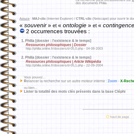
La recherche porte exclusivement sur
l
des documents Philia.
Astuce
:
MAJ-clic
(Internet Explorer) /
CTRL-clic
(Netscape) pour ouvrir le d
«
souvenir
»
«
ontologie
»
«
contingenc
et
et
2 occurrences trouvées :
1.
Philia [dossier : l'existence & le temps]
Ressources philosophiques | Dossier
http://philia.online.fr/dossiers/d-05,0.php - 04-08-2003
2.
Philia [dossier : l'existence & le temps]
Ressources philosophiques | Article Wikipédia
http://philia.online.fr/dossiers/d-05,1.php - 22-09-2004
Vous pouvez...
R
elancer la recherche sur un autre moteur interne :
Zoom
-
X-Rech
ou bien...
Lister la totalité des mots clés présents dans la base Cléphi