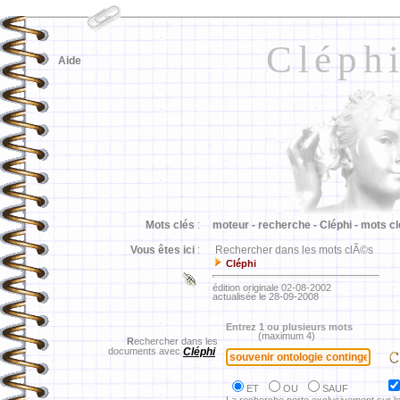
Cléph
Aide
Mots clés
:
moteur -
recherche -
Cléphi -
mots cl
Vous êtes ici
:
Rechercher dans les mots clÃ©s
Cléphi
édition originale 02-08-2002
actualisée le 28-09-2008
Entrez 1 ou plusieurs mots
(maximum 4)
R
echercher dans les
documents avec
Cléphi
ET
OU
SAUF