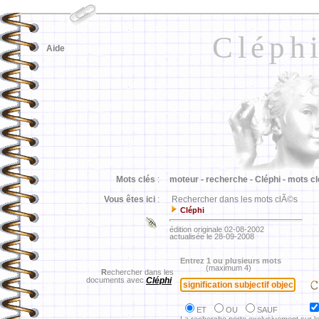
Cléph
Aide
Mots clés
:
moteur -
recherche -
Cléphi -
mots cl
Vous êtes ici
:
Rechercher dans les mots clÃ©s
Cléphi
édition originale 02-08-2002
actualisée le 28-09-2008
Entrez 1 ou plusieurs mots
(maximum 4)
R
echercher dans les
documents avec
Cléphi
ET
OU
SAUF