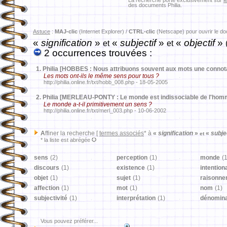
La recherche porte exclusivement sur
l
des documents Philia.
Astuce
:
MAJ-clic
(Internet Explorer) /
CTRL-clic
(Netscape) pour ouvrir le d
«
signification
»
«
subjectif
»
«
objectif
»
et
et
2 occurrences trouvées :
1.
Philia [HOBBES : Nous attribuons souvent aux mots une connota
Les mots ont-ils le même sens pour tous ?
http://philia.online.fr/txt/hobb_008.php - 18-05-2005
2.
Philia [MERLEAU-PONTY : Le monde est indissociable de l'homm
Le monde a-t-il primitivement un sens ?
http://philia.online.fr/txt/merl_003.php - 10-06-2002
A
ffiner la recherche [
termes associés
* à
«
signification
»
«
subje
et
* la liste est abrégée
sens
(2)
perception
(1)
monde
(1
discours
(1)
existence
(1)
intentiona
objet
(1)
sujet
(1)
raisonne
affection
(1)
mot
(1)
nom
(1)
subjectivité
(1)
interprétation
(1)
dénomina
Vous pouvez préférer...