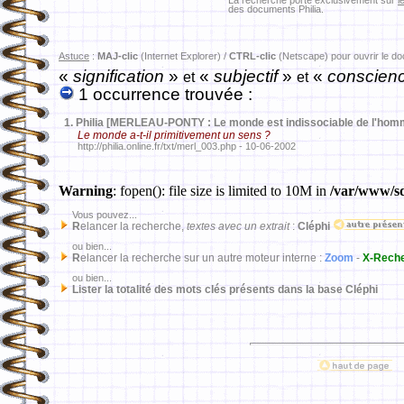
La recherche porte exclusivement sur
l
des documents Philia.
Astuce
:
MAJ-clic
(Internet Explorer) /
CTRL-clic
(Netscape) pour ouvrir le d
«
signification
»
«
subjectif
»
«
conscien
et
et
1 occurrence trouvée :
1.
Philia [MERLEAU-PONTY : Le monde est indissociable de l'homm
Le monde a-t-il primitivement un sens ?
http://philia.online.fr/txt/merl_003.php - 10-06-2002
Warning
: fopen(): file size is limited to 10M in
/var/www/sd
Vous pouvez...
R
elancer la recherche,
textes avec un extrait
:
Cléphi
ou bien...
R
elancer la recherche sur un autre moteur interne :
Zoom
-
X-Rech
ou bien...
Lister la totalité des mots clés présents dans la base Cléphi