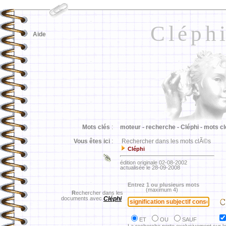
Cléph
Aide
Mots clés
:
moteur -
recherche -
Cléphi -
mots cl
Vous êtes ici
:
Rechercher dans les mots clÃ©s
Cléphi
édition originale 02-08-2002
actualisée le 28-09-2008
Entrez 1 ou plusieurs mots
(maximum 4)
R
echercher dans les
documents avec
Cléphi
ET
OU
SAUF