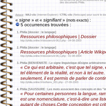
La recherche porte exclusivement sur
l
des documents Philia.
Astuce
:
MAJ-clic
(Internet Explorer) /
CTRL-clic
(Netscape) pour ouvrir le d
«
signe
»
«
signifiant
»
:
et
(mots exacts)
5 occurrences trouvées :
1.
Philia [dossier : le langage]
Ressources philosophiques | Dossier
http://philia.online.fr/dossiers/d-06,0.php - 04-08-2003
2.
Philia [dossier : le langage]
Ressources philosophiques | Article Wikip
http://philia.online.fr/dossiers/d-06,1.php - 01-08-2004
3.
Philia [BENVENISTE : Le signe linguistique désigne arbitrairement
« Ce qui est arbitraire, c'est que tel signe, 
tel élément de la réalité, et non à tel autr
seulement, il est permis de parler de con
http://philia.online.fr/txt/benv_001.php - 27-09-2003
4.
Philia [SAUSSURE : Les mots associent des concepts et des "
« Pour certaines personnes la langue, ram
est une nomenclature, c’est-à-dire une li
autant de choses.Cette conception est cri