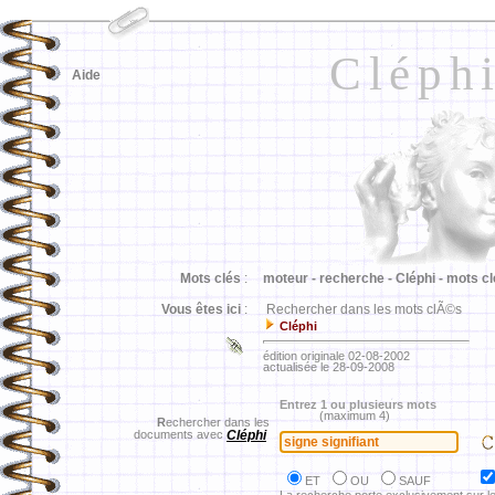
Cléph
Aide
Mots clés
:
moteur -
recherche -
Cléphi -
mots cl
Vous êtes ici
:
Rechercher dans les mots clÃ©s
Cléphi
édition originale 02-08-2002
actualisée le 28-09-2008
Entrez 1 ou plusieurs mots
(maximum 4)
R
echercher dans les
documents avec
Cléphi
ET
OU
SAUF