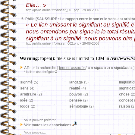
Elle… »
http://philia.online.fr/txt/sssr_001.php - 29-08-2006
5.
Philia [SAUSSURE : Le rapport entre le son et le sens est arbitra
« Le lien unissant le signifiant au signifié 
nous entendons par signe le le total résult
signifiant à un signifié, nous pouvons dir
http://philia.online.fr/txt/sssr_002.php - 29-08-2006
Warning
: fopen(): file size is limited to 10M in
/var/www/sd
A
ffiner la recherche [
termes associés
* à
«
signe
»
«
signifiant
»
]
et
* la liste est abrégée
signifié
(5)
langage
(5)
linguisti
sens
(4)
réalité
(4)
significa
arbitraire
(2)
pouvoir
(2)
chose
(2
idée
(2)
pensée
(2)
concept
logos
(2)
sémiologie
(2)
raison
(2
Vous pouvez préférer...
Voir toutes les associations
Vous pouvez...