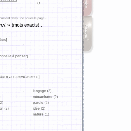
es mots-clés
ocument dans une nouvelle page -
et
»
:
(mots exacts)
dées]
onnelle à penser]
ion
»
«
sourd-muet
»
]
et
langage
(2)
)
mécanisme
(2)
(2)
parole
(2)
on
(2)
idée
(2)
nature
(1)