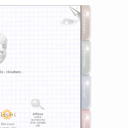
i
és -
résultats -
Affinez
votre
recherche
d'un simple
Mot exact
clic