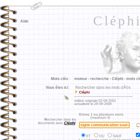
Cléph
Aide
Mots clés
:
moteur -
recherche -
Cléphi -
mots cl
Vous êtes ici
:
Rechercher dans les mots clÃ©s
Cléphi
édition originale 02-08-2002
actualisée le 28-09-2008
Entrez 1 ou plusieurs mots
(maximum 4)
R
echercher dans les
documents avec
Cléphi
ET
OU
SAUF