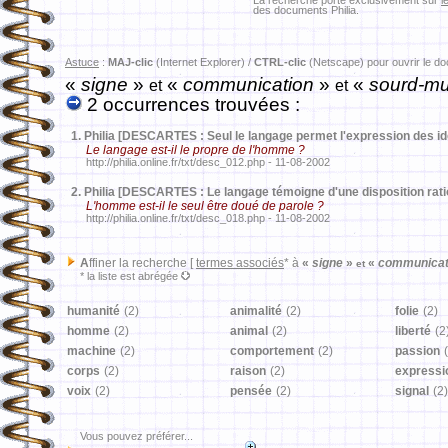
La recherche porte exclusivement sur
l
des documents Philia.
Astuce
:
MAJ-clic
(Internet Explorer) /
CTRL-clic
(Netscape) pour ouvrir le d
«
signe
»
«
communication
»
«
sourd-mu
et
et
2 occurrences trouvées :
1.
Philia [DESCARTES : Seul le langage permet l'expression des i
Le langage est-il le propre de l'homme ?
http://philia.online.fr/txt/desc_012.php - 11-08-2002
2.
Philia [DESCARTES : Le langage témoigne d'une disposition rati
L'homme est-il le seul être doué de parole ?
http://philia.online.fr/txt/desc_018.php - 11-08-2002
A
ffiner la recherche [
termes associés
* à
«
signe
»
«
communicat
et
* la liste est abrégée
humanité
(2)
animalité
(2)
folie
(2)
homme
(2)
animal
(2)
liberté
(2
machine
(2)
comportement
(2)
passion
corps
(2)
raison
(2)
expressi
voix
(2)
pensée
(2)
signal
(2)
Vous pouvez préférer...