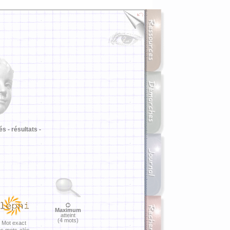
i
és -
résultats -
Maximum
atteint
(4 mots)
Mot exact