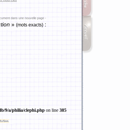
es mots-clés
ocument dans une nouvelle page -
tion
»
:
(mots exacts)
b/9/a/philia/clephi.php
on line
385