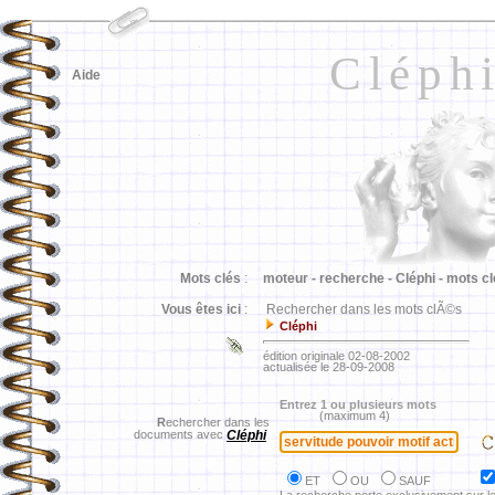
Cléph
Aide
Mots clés
:
moteur -
recherche -
Cléphi -
mots cl
Vous êtes ici
:
Rechercher dans les mots clÃ©s
Cléphi
édition originale 02-08-2002
actualisée le 28-09-2008
Entrez 1 ou plusieurs mots
(maximum 4)
R
echercher dans les
documents avec
Cléphi
ET
OU
SAUF