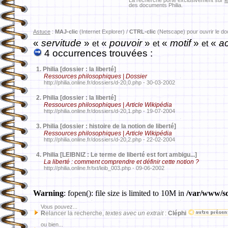
La recherche porte exclusivement sur
l
des documents Philia.
Astuce
:
MAJ-clic
(Internet Explorer) /
CTRL-clic
(Netscape) pour ouvrir le d
«
servitude
»
«
pouvoir
»
«
motif
»
«
ac
et
et
et
4 occurrences trouvées :
1.
Philia [dossier : la liberté]
Ressources philosophiques | Dossier
http://philia.online.fr/dossiers/d-20,0.php - 30-03-2002
2.
Philia [dossier : la liberté]
Ressources philosophiques | Article Wikipédia
http://philia.online.fr/dossiers/d-20,1.php - 19-07-2004
3.
Philia [dossier : histoire de la notion de liberté]
Ressources philosophiques | Article Wikipédia
http://philia.online.fr/dossiers/d-20,2.php - 22-02-2004
4.
Philia [LEIBNIZ : Le terme de liberté est fort ambigu...]
La liberté : comment comprendre et définir cette notion ?
http://philia.online.fr/txt/leib_003.php - 09-06-2002
Warning
: fopen(): file size is limited to 10M in
/var/www/sd
Vous pouvez...
R
elancer la recherche,
textes avec un extrait
:
Cléphi
ou bien...