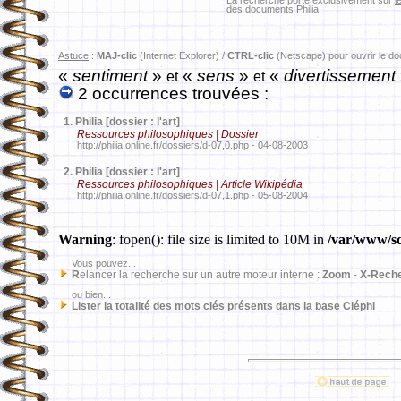
La recherche porte exclusivement sur
l
des documents Philia.
Astuce
:
MAJ-clic
(Internet Explorer) /
CTRL-clic
(Netscape) pour ouvrir le d
«
sentiment
»
«
sens
»
«
divertissement
et
et
2 occurrences trouvées :
1.
Philia [dossier : l'art]
Ressources philosophiques | Dossier
http://philia.online.fr/dossiers/d-07,0.php - 04-08-2003
2.
Philia [dossier : l'art]
Ressources philosophiques | Article Wikipédia
http://philia.online.fr/dossiers/d-07,1.php - 05-08-2004
Warning
: fopen(): file size is limited to 10M in
/var/www/sd
Vous pouvez...
R
elancer la recherche sur un autre moteur interne :
Zoom
-
X-Rech
ou bien...
Lister la totalité des mots clés présents dans la base Cléphi