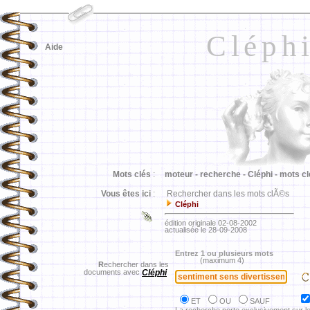
Cléph
Aide
Mots clés
:
moteur -
recherche -
Cléphi -
mots cl
Vous êtes ici
:
Rechercher dans les mots clÃ©s
Cléphi
édition originale 02-08-2002
actualisée le 28-09-2008
Entrez 1 ou plusieurs mots
(maximum 4)
R
echercher dans les
documents avec
Cléphi
ET
OU
SAUF