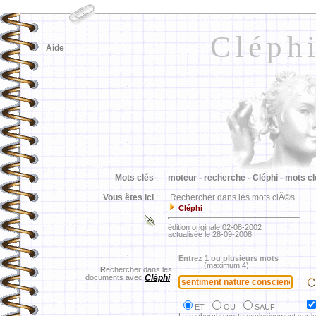
Cléph
Aide
Mots clés
:
moteur -
recherche -
Cléphi -
mots cl
Vous êtes ici
:
Rechercher dans les mots clÃ©s
Cléphi
édition originale 02-08-2002
actualisée le 28-09-2008
Entrez 1 ou plusieurs mots
(maximum 4)
R
echercher dans les
documents avec
Cléphi
ET
OU
SAUF