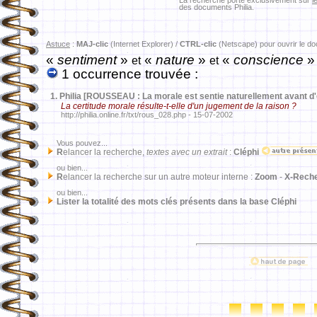
La recherche porte exclusivement sur
l
des documents Philia.
Astuce
:
MAJ-clic
(Internet Explorer) /
CTRL-clic
(Netscape) pour ouvrir le d
«
sentiment
»
«
nature
»
«
conscience
et
et
1 occurrence trouvée :
1.
Philia [ROUSSEAU : La morale est sentie naturellement avant d'
La certitude morale résulte-t-elle d'un jugement de la raison ?
http://philia.online.fr/txt/rous_028.php - 15-07-2002
Vous pouvez...
R
elancer la recherche,
textes avec un extrait
:
Cléphi
ou bien...
R
elancer la recherche sur un autre moteur interne :
Zoom
-
X-Rech
ou bien...
Lister la totalité des mots clés présents dans la base Cléphi