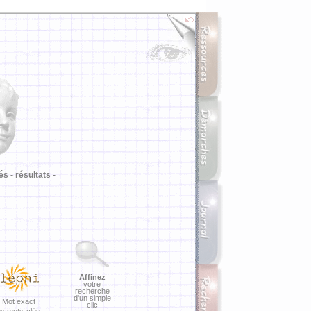
i
és -
résultats -
Affinez
votre
recherche
d'un simple
Mot exact
clic