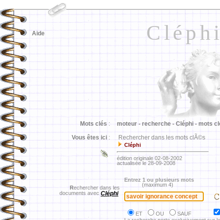
Cléph
Aide
Mots clés
:
moteur -
recherche -
Cléphi -
mots cl
Vous êtes ici
:
Rechercher dans les mots clÃ©s
Cléphi
édition originale 02-08-2002
actualisée le 28-09-2008
Entrez 1 ou plusieurs mots
(maximum 4)
R
echercher dans les
documents avec
Cléphi
ET
OU
SAUF