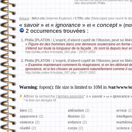
La recherche porte exclusivement sur
l
des documents Philia.
Astuce
:
MAJ-clic
(Internet Explorer) /
CTRL-clic
(Netscape) pour ouvrir le d
«
savoir
»
«
ignorance
»
«
concept
»
et
et
(mot
2 occurrences trouvées :
1.
Philia [PLATON : L'esprit, d'abord captif de l'illusion, peut se libér
« Figure-toi des hommes dans une demeure souterraine en forme de 
s'étend sur toute la longueur de la façade ; ils sont là depuis leur
http://philia.online.fr/txt/plat_001.php - 29-07-2002
2.
Philia [PLATON : L'esprit, d'abord captif de l'illusion, peut se libér
« Examine maintenant comment ils réagiraient, si on les délivrait de
ignorance, et si les choses se passaient naturellement comme il s
http://philia.online.fr/txt/plat_007.php - 29-07-2002
Warning
: fopen(): file size is limited to 10M in
/var/www/sd
A
ffiner la recherche [
termes associés
* à
«
savoir
»
«
ignorance
et
* la liste est abrégée
bien
(2)
aliénation
(2)
erreur
(2
apparence
(2)
illusion
(2)
intellige
violence
(2)
enfance
(2)
mathéma
réalité
(2)
corps
(2)
science