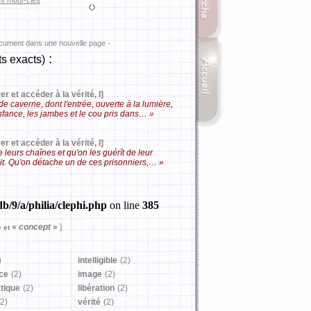
es mots-clés
ocument dans une nouvelle page -
:
s exacts)
er et accéder à la vérité, I]
caverne, dont l'entrée, ouverte à la lumière,
 enfance, les jambes et le cou pris dans… »
er et accéder à la vérité, I]
 leurs chaînes et qu'on les guérît de leur
uit. Qu'on détache un de ces prisonniers,… »
b/9/a/philia/clephi.php
on line
385
»
«
concept
»
]
et
)
intelligible
(2)
nce
(2)
image
(2)
tique
(2)
libération
(2)
(2)
vérité
(2)