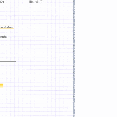
(2)
liberté
(2)
erche