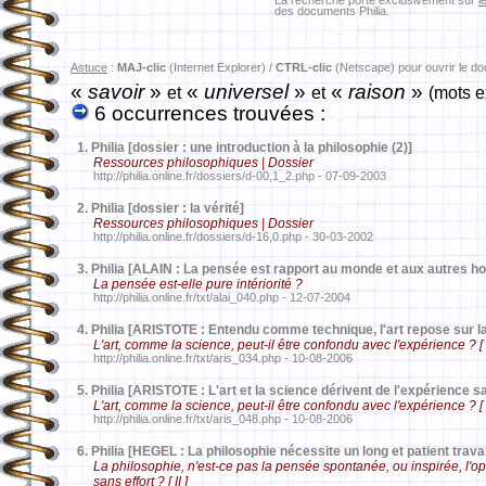
La recherche porte exclusivement sur
l
des documents Philia.
Astuce
:
MAJ-clic
(Internet Explorer) /
CTRL-clic
(Netscape) pour ouvrir le d
«
savoir
»
«
universel
»
«
raison
»
et
et
(mots e
6 occurrences trouvées :
1.
Philia [dossier : une introduction à la philosophie (2)]
Ressources philosophiques | Dossier
http://philia.online.fr/dossiers/d-00,1_2.php - 07-09-2003
2.
Philia [dossier : la vérité]
Ressources philosophiques | Dossier
http://philia.online.fr/dossiers/d-16,0.php - 30-03-2002
3.
Philia [ALAIN : La pensée est rapport au monde et aux autres 
La pensée est-elle pure intériorité ?
http://philia.online.fr/txt/alai_040.php - 12-07-2004
4.
Philia [ARISTOTE : Entendu comme technique, l'art repose sur 
L'art, comme la science, peut-il être confondu avec l'expérience ? [ I
http://philia.online.fr/txt/aris_034.php - 10-08-2006
5.
Philia [ARISTOTE : L'art et la science dérivent de l'expérience 
L'art, comme la science, peut-il être confondu avec l'expérience ? [ I
http://philia.online.fr/txt/aris_048.php - 10-08-2006
6.
Philia [HEGEL : La philosophie nécessite un long et patient travai
La philosophie, n'est-ce pas la pensée spontanée, ou inspirée, l'
sans effort ? [ II ]