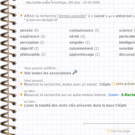
http://philia.online.fr/txt/hege_083.php - 12-09-2005
A
ffiner la recherche [
termes associés
* à
«
savoir
»
«
universel
et
* la liste est abrégée
pensée
(6)
connaissance
(5)
science
expérience
(3)
vérité
(3)
particulie
perception
(2)
singulier
(2)
intellige
objectif
(2)
raisonnement
(2)
sensible
philosophie
(2)
apprentissage
(2)
discussi
Vous pouvez préférer...
Voir toutes les associations
Vous pouvez...
R
elancer la recherche,
textes avec un extrait
:
Cléphi
ou bien...
R
elancer la recherche sur un autre moteur interne :
Zoom
-
X-Rech
ou bien...
Lister la totalité des mots clés présents dans la base Cléphi