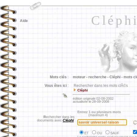
Cléph
Aide
Mots clés
:
moteur -
recherche -
Cléphi -
mots cl
Vous êtes ici
:
Rechercher dans les mots clÃ©s
Cléphi
édition originale 02-08-2002
actualisée le 28-09-2008
Entrez 1 ou plusieurs mots
(maximum 4)
R
echercher dans les
documents avec
Cléphi
ET
OU
SAUF