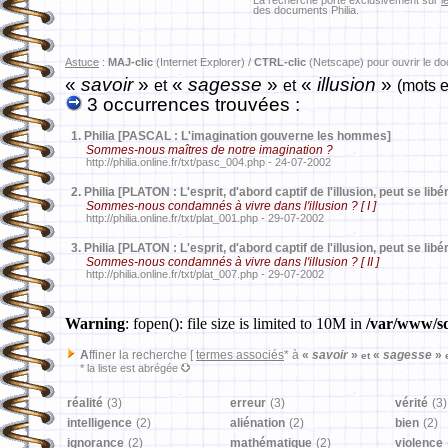
La recherche porte exclusivement sur
l
des documents Philia.
Astuce
:
MAJ-clic
(Internet Explorer) /
CTRL-clic
(Netscape) pour ouvrir le d
«
savoir
»
«
sagesse
»
«
illusion
»
et
et
(mots e
3 occurrences trouvées :
1.
Philia [PASCAL : L'imagination gouverne les hommes]
Sommes-nous maîtres de notre imagination ?
http://philia.online.fr/txt/pasc_004.php - 24-07-2002
2.
Philia [PLATON : L'esprit, d'abord captif de l'illusion, peut se libér
Sommes-nous condamnés à vivre dans l'illusion ? [ I ]
http://philia.online.fr/txt/plat_001.php - 29-07-2002
3.
Philia [PLATON : L'esprit, d'abord captif de l'illusion, peut se libér
Sommes-nous condamnés à vivre dans l'illusion ? [ II ]
http://philia.online.fr/txt/plat_007.php - 29-07-2002
Warning
: fopen(): file size is limited to 10M in
/var/www/sd
A
ffiner la recherche [
termes associés
* à
«
savoir
»
«
sagesse
»
et
* la liste est abrégée
réalité
(3)
erreur
(3)
vérité
(3)
intelligence
(2)
aliénation
(2)
bien
(2)
ignorance
(2)
mathématique
(2)
violence