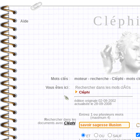
Cléph
Aide
Mots clés
:
moteur -
recherche -
Cléphi -
mots cl
Vous êtes ici
:
Rechercher dans les mots clÃ©s
Cléphi
édition originale 02-08-2002
actualisée le 28-09-2008
Entrez 1 ou plusieurs mots
(maximum 4)
R
echercher dans les
documents avec
Cléphi
ET
OU
SAUF