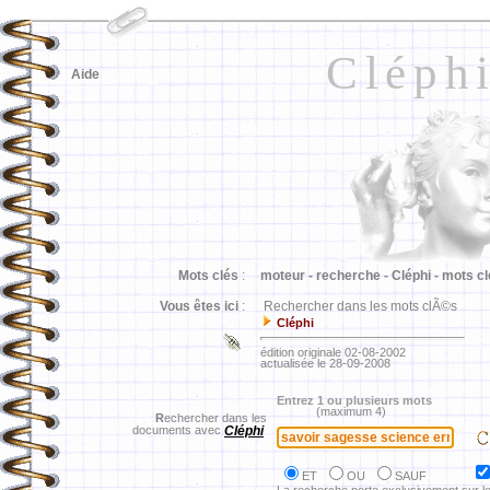
Cléph
Aide
Mots clés
:
moteur -
recherche -
Cléphi -
mots cl
Vous êtes ici
:
Rechercher dans les mots clÃ©s
Cléphi
édition originale 02-08-2002
actualisée le 28-09-2008
Entrez 1 ou plusieurs mots
(maximum 4)
R
echercher dans les
documents avec
Cléphi
ET
OU
SAUF