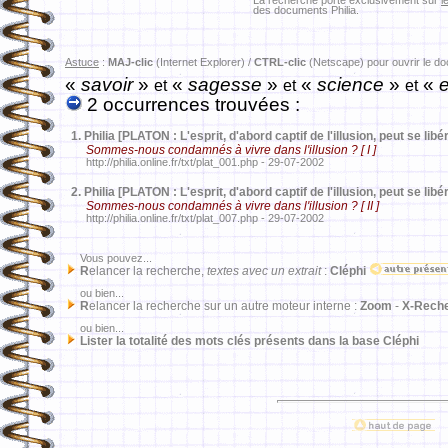
La recherche porte exclusivement sur
l
des documents Philia.
Astuce
:
MAJ-clic
(Internet Explorer) /
CTRL-clic
(Netscape) pour ouvrir le d
«
savoir
»
«
sagesse
»
«
science
»
«
e
et
et
et
2 occurrences trouvées :
1.
Philia [PLATON : L'esprit, d'abord captif de l'illusion, peut se libér
Sommes-nous condamnés à vivre dans l'illusion ? [ I ]
http://philia.online.fr/txt/plat_001.php - 29-07-2002
2.
Philia [PLATON : L'esprit, d'abord captif de l'illusion, peut se libér
Sommes-nous condamnés à vivre dans l'illusion ? [ II ]
http://philia.online.fr/txt/plat_007.php - 29-07-2002
Vous pouvez...
R
elancer la recherche,
textes avec un extrait
:
Cléphi
ou bien...
R
elancer la recherche sur un autre moteur interne :
Zoom
-
X-Rech
ou bien...
Lister la totalité des mots clés présents dans la base Cléphi