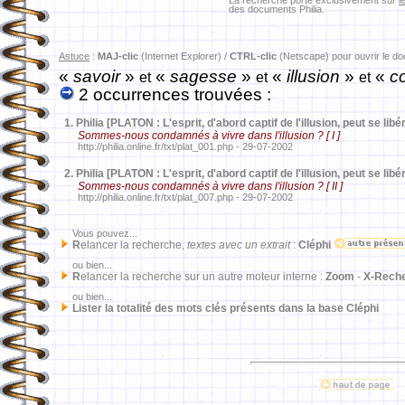
La recherche porte exclusivement sur
l
des documents Philia.
Astuce
:
MAJ-clic
(Internet Explorer) /
CTRL-clic
(Netscape) pour ouvrir le d
«
savoir
»
«
sagesse
»
«
illusion
»
«
co
et
et
et
2 occurrences trouvées :
1.
Philia [PLATON : L'esprit, d'abord captif de l'illusion, peut se libér
Sommes-nous condamnés à vivre dans l'illusion ? [ I ]
http://philia.online.fr/txt/plat_001.php - 29-07-2002
2.
Philia [PLATON : L'esprit, d'abord captif de l'illusion, peut se libér
Sommes-nous condamnés à vivre dans l'illusion ? [ II ]
http://philia.online.fr/txt/plat_007.php - 29-07-2002
Vous pouvez...
R
elancer la recherche,
textes avec un extrait
:
Cléphi
ou bien...
R
elancer la recherche sur un autre moteur interne :
Zoom
-
X-Rech
ou bien...
Lister la totalité des mots clés présents dans la base Cléphi