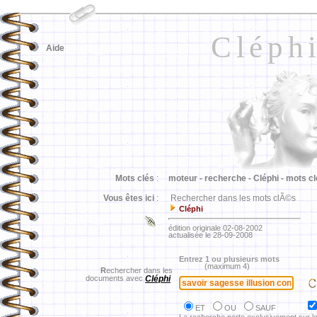
Cléph
Aide
Mots clés
:
moteur -
recherche -
Cléphi -
mots cl
Vous êtes ici
:
Rechercher dans les mots clÃ©s
Cléphi
édition originale 02-08-2002
actualisée le 28-09-2008
Entrez 1 ou plusieurs mots
(maximum 4)
R
echercher dans les
documents avec
Cléphi
ET
OU
SAUF