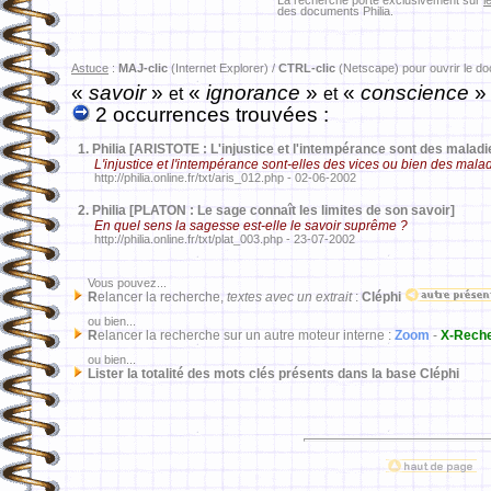
La recherche porte exclusivement sur
l
des documents Philia.
Astuce
:
MAJ-clic
(Internet Explorer) /
CTRL-clic
(Netscape) pour ouvrir le d
«
savoir
»
«
ignorance
»
«
conscience
et
et
2 occurrences trouvées :
1.
Philia [ARISTOTE : L'injustice et l'intempérance sont des mal
L'injustice et l'intempérance sont-elles des vices ou bien des mala
http://philia.online.fr/txt/aris_012.php - 02-06-2002
2.
Philia [PLATON : Le sage connaît les limites de son savoir]
En quel sens la sagesse est-elle le savoir suprême ?
http://philia.online.fr/txt/plat_003.php - 23-07-2002
Vous pouvez...
R
elancer la recherche,
textes avec un extrait
:
Cléphi
ou bien...
R
elancer la recherche sur un autre moteur interne :
Zoom
-
X-Rech
ou bien...
Lister la totalité des mots clés présents dans la base Cléphi