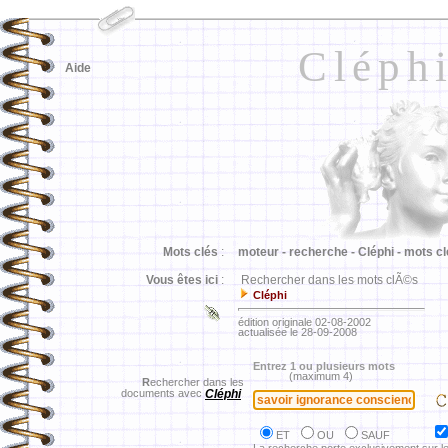
Cléph
Aide
Mots clés
:
moteur -
recherche -
Cléphi -
mots cl
Vous êtes ici
:
Rechercher dans les mots clÃ©s
Cléphi
édition originale 02-08-2002
actualisée le 28-09-2008
Entrez 1 ou plusieurs mots
(maximum 4)
R
echercher dans les
documents avec
Cléphi
ET
OU
SAUF