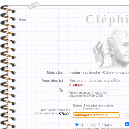
Cléph
Aide
Mots clés
:
moteur -
recherche -
Cléphi -
mots cl
Vous êtes ici
:
Rechercher dans les mots clÃ©s
Cléphi
édition originale 02-08-2002
actualisée le 28-09-2008
Entrez 1 ou plusieurs mots
(maximum 4)
R
echercher dans les
documents avec
Cléphi
ET
OU
SAUF