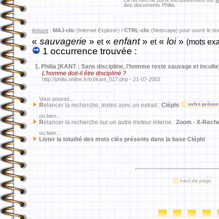
La recherche porte exclusivement sur
l
des documents Philia.
Astuce
:
MAJ-clic
(Internet Explorer) /
CTRL-clic
(Netscape) pour ouvrir le d
«
sauvagerie
»
«
enfant
»
«
loi
»
et
et
(mots exa
1 occurrence trouvée :
1.
Philia [KANT : Sans discipline, l'homme reste sauvage et inculte
L'homme doit-il être discipliné ?
http://philia.online.fr/txt/kant_017.php - 21-07-2002
Vous pouvez...
R
elancer la recherche,
textes avec un extrait
:
Cléphi
ou bien...
R
elancer la recherche sur un autre moteur interne :
Zoom
-
X-Rech
ou bien...
Lister la totalité des mots clés présents dans la base Cléphi