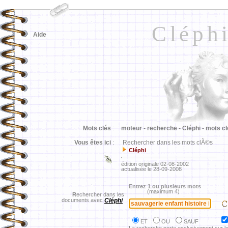
Cléph
Aide
Mots clés
:
moteur -
recherche -
Cléphi -
mots cl
Vous êtes ici
:
Rechercher dans les mots clÃ©s
Cléphi
édition originale 02-08-2002
actualisée le 28-09-2008
Entrez 1 ou plusieurs mots
(maximum 4)
R
echercher dans les
documents avec
Cléphi
ET
OU
SAUF