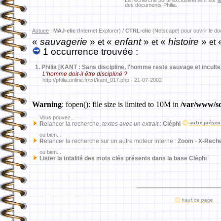
La recherche porte exclusivement sur
l
des documents Philia.
Astuce
:
MAJ-clic
(Internet Explorer) /
CTRL-clic
(Netscape) pour ouvrir le d
«
sauvagerie
»
«
enfant
»
«
histoire
»
et
et
et
1 occurrence trouvée :
1.
Philia [KANT : Sans discipline, l'homme reste sauvage et inculte
L'homme doit-il être discipliné ?
http://philia.online.fr/txt/kant_017.php - 21-07-2002
Warning
: fopen(): file size is limited to 10M in
/var/www/sd
Vous pouvez...
R
elancer la recherche,
textes avec un extrait
:
Cléphi
ou bien...
R
elancer la recherche sur un autre moteur interne :
Zoom
-
X-Rech
ou bien...
Lister la totalité des mots clés présents dans la base Cléphi