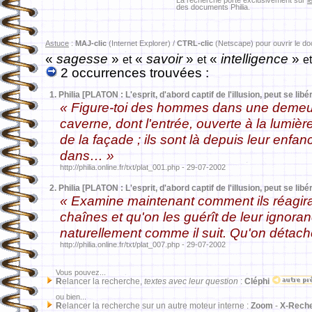
La recherche porte exclusivement sur
l
des documents Philia.
Astuce
:
MAJ-clic
(Internet Explorer) /
CTRL-clic
(Netscape) pour ouvrir le d
«
sagesse
»
«
savoir
»
«
intelligence
»
et
et
et
2 occurrences trouvées :
1.
Philia [PLATON : L'esprit, d'abord captif de l'illusion, peut se libér
« Figure-toi des hommes dans une demeur
caverne, dont l'entrée, ouverte à la lumièr
de la façade ; ils sont là depuis leur enfan
dans… »
http://philia.online.fr/txt/plat_001.php - 29-07-2002
2.
Philia [PLATON : L'esprit, d'abord captif de l'illusion, peut se libér
« Examine maintenant comment ils réagiraie
chaînes et qu'on les guérît de leur ignora
naturellement comme il suit. Qu'on détac
http://philia.online.fr/txt/plat_007.php - 29-07-2002
Vous pouvez...
R
elancer la recherche,
textes avec leur question
:
Cléphi
ou bien...
R
elancer la recherche sur un autre moteur interne :
Zoom
-
X-Rech