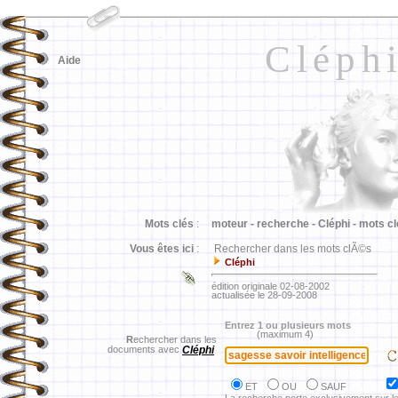
Cléph
Aide
Mots clés
:
moteur -
recherche -
Cléphi -
mots cl
Vous êtes ici
:
Rechercher dans les mots clÃ©s
Cléphi
édition originale 02-08-2002
actualisée le 28-09-2008
Entrez 1 ou plusieurs mots
(maximum 4)
R
echercher dans les
documents avec
Cléphi
ET
OU
SAUF