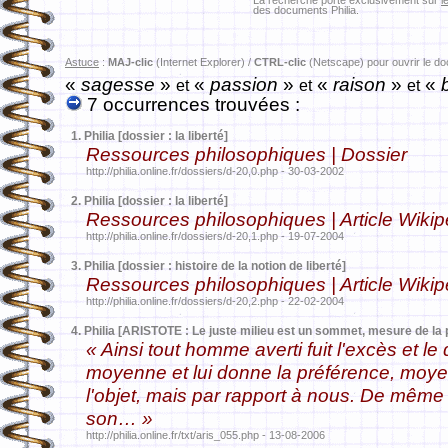
La recherche porte exclusivement sur
l
des documents Philia.
Astuce
:
MAJ-clic
(Internet Explorer) /
CTRL-clic
(Netscape) pour ouvrir le d
«
sagesse
»
«
passion
»
«
raison
»
«
b
et
et
et
7 occurrences trouvées :
1.
Philia [dossier : la liberté]
Ressources philosophiques | Dossier
http://philia.online.fr/dossiers/d-20,0.php - 30-03-2002
2.
Philia [dossier : la liberté]
Ressources philosophiques | Article Wikip
http://philia.online.fr/dossiers/d-20,1.php - 19-07-2004
3.
Philia [dossier : histoire de la notion de liberté]
Ressources philosophiques | Article Wikip
http://philia.online.fr/dossiers/d-20,2.php - 22-02-2004
4.
Philia [ARISTOTE : Le juste milieu est un sommet, mesure de la p
« Ainsi tout homme averti fuit l'excès et l
moyenne et lui donne la préférence, moye
l'objet, mais par rapport à nous. De même
son… »
http://philia.online.fr/txt/aris_055.php - 13-08-2006