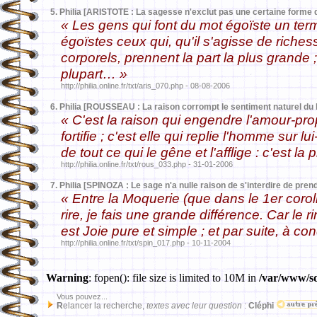
5.
Philia [ARISTOTE : La sagesse n'exclut pas une certaine forme
« Les gens qui font du mot égoïste un ter
égoïstes ceux qui, qu'il s'agisse de riches
corporels, prennent la part la plus grande ; 
plupart… »
http://philia.online.fr/txt/aris_070.php - 08-08-2006
6.
Philia [ROUSSEAU : La raison corrompt le sentiment naturel du 
« C'est la raison qui engendre l'amour-propr
fortifie ; c'est elle qui replie l'homme sur l
de tout ce qui le gêne et l'afflige : c'est l
http://philia.online.fr/txt/rous_033.php - 31-01-2006
7.
Philia [SPINOZA : Le sage n'a nulle raison de s'interdire de prend
« Entre la Moquerie (que dans le 1er corolla
rire, je fais une grande différence. Car le r
est Joie pure et simple ; et par suite, à co
http://philia.online.fr/txt/spin_017.php - 10-11-2004
Warning
: fopen(): file size is limited to 10M in
/var/www/sd
Vous pouvez...
R
elancer la recherche,
textes avec leur question
:
Cléphi