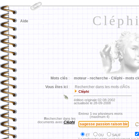
Cléph
Aide
Mots clés
:
moteur -
recherche -
Cléphi -
mots cl
Vous êtes ici
:
Rechercher dans les mots clÃ©s
Cléphi
édition originale 02-08-2002
actualisée le 28-09-2008
Entrez 1 ou plusieurs mots
(maximum 4)
R
echercher dans les
documents avec
Cléphi
ET
OU
SAUF