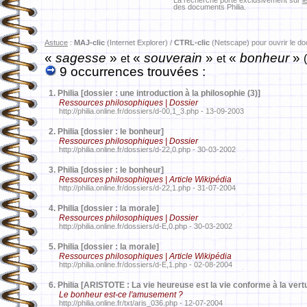
La recherche porte exclusivement sur
l
des documents Philia.
Astuce
:
MAJ-clic
(Internet Explorer) /
CTRL-clic
(Netscape) pour ouvrir le d
«
sagesse
»
«
souverain
»
«
bonheur
»
et
et
9 occurrences trouvées :
1.
Philia [dossier : une introduction à la philosophie (3)]
Ressources philosophiques | Dossier
http://philia.online.fr/dossiers/d-00,1_3.php - 13-09-2003
2.
Philia [dossier : le bonheur]
Ressources philosophiques | Dossier
http://philia.online.fr/dossiers/d-22,0.php - 30-03-2002
3.
Philia [dossier : le bonheur]
Ressources philosophiques | Article Wikipédia
http://philia.online.fr/dossiers/d-22,1.php - 31-07-2004
4.
Philia [dossier : la morale]
Ressources philosophiques | Dossier
http://philia.online.fr/dossiers/d-E,0.php - 30-03-2002
5.
Philia [dossier : la morale]
Ressources philosophiques | Article Wikipédia
http://philia.online.fr/dossiers/d-E,1.php - 02-08-2004
6.
Philia [ARISTOTE : La vie heureuse est la vie conforme à la vert
Le bonheur est-ce l'amusement ?
http://philia.online.fr/txt/aris_036.php - 12-07-2004