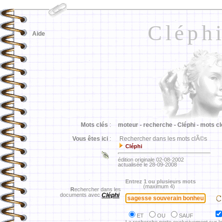
Cléph
Aide
Mots clés
:
moteur -
recherche -
Cléphi -
mots cl
Vous êtes ici
:
Rechercher dans les mots clÃ©s
Cléphi
édition originale 02-08-2002
actualisée le 28-09-2008
Entrez 1 ou plusieurs mots
(maximum 4)
R
echercher dans les
documents avec
Cléphi
ET
OU
SAUF