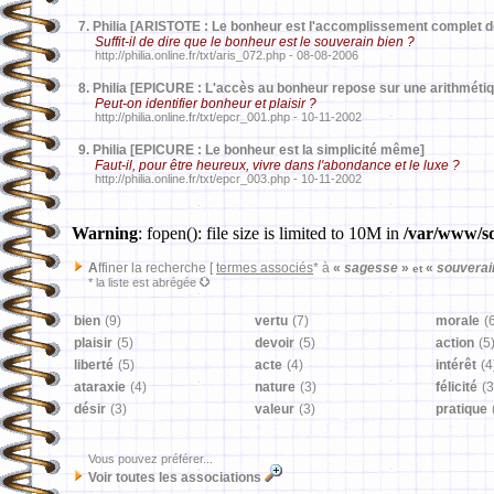
7.
Philia [ARISTOTE : Le bonheur est l'accomplissement complet d
Suffit-il de dire que le bonheur est le souverain bien ?
http://philia.online.fr/txt/aris_072.php - 08-08-2006
8.
Philia [EPICURE : L'accès au bonheur repose sur une arithmétiq
Peut-on identifier bonheur et plaisir ?
http://philia.online.fr/txt/epcr_001.php - 10-11-2002
9.
Philia [EPICURE : Le bonheur est la simplicité même]
Faut-il, pour être heureux, vivre dans l'abondance et le luxe ?
http://philia.online.fr/txt/epcr_003.php - 10-11-2002
Warning
: fopen(): file size is limited to 10M in
/var/www/sd
A
ffiner la recherche [
termes associés
* à
«
sagesse
»
«
souvera
et
* la liste est abrégée
bien
(9)
vertu
(7)
morale
(
plaisir
(5)
devoir
(5)
action
(5
liberté
(5)
acte
(4)
intérêt
(4
ataraxie
(4)
nature
(3)
félicité
(3
désir
(3)
valeur
(3)
pratique
Vous pouvez préférer...
Voir toutes les associations