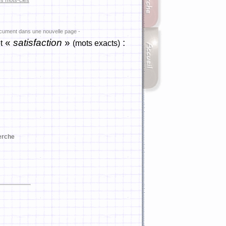
es mots-clés
ocument dans une nouvelle page -
«
satisfaction
»
:
t
(mots exacts)
erche