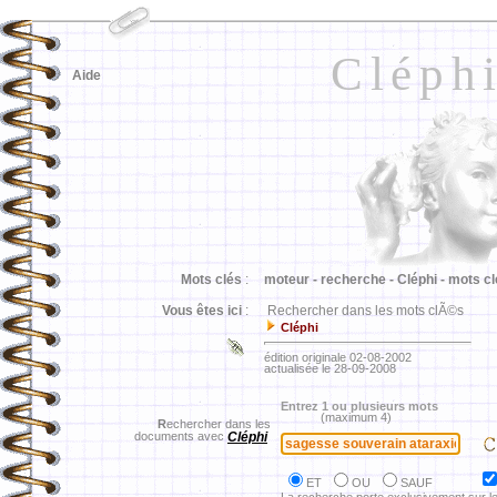
Cléph
Aide
Mots clés
:
moteur -
recherche -
Cléphi -
mots cl
Vous êtes ici
:
Rechercher dans les mots clÃ©s
Cléphi
édition originale 02-08-2002
actualisée le 28-09-2008
Entrez 1 ou plusieurs mots
(maximum 4)
R
echercher dans les
documents avec
Cléphi
ET
OU
SAUF