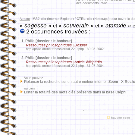
La recherche porte exclusivement sur
l
des documents Philia.
Astuce
:
MAJ-clic
(Internet Explorer) /
CTRL-clic
(Netscape) pour ouvrir le d
«
sagesse
»
«
souverain
»
«
ataraxie
»
et
et
e
2 occurrences trouvées :
1.
Philia [dossier : le bonheur]
Ressources philosophiques | Dossier
http://philia.online.fr/dossiers/d-22,0.php - 30-03-2002
2.
Philia [dossier : le bonheur]
Ressources philosophiques | Article Wikipédia
http://philia.online.fr/dossiers/d-22,1.php - 31-07-2004
Vous pouvez...
R
elancer la recherche sur un autre moteur interne :
Zoom
-
X-Rech
ou bien...
Lister la totalité des mots clés présents dans la base Cléphi