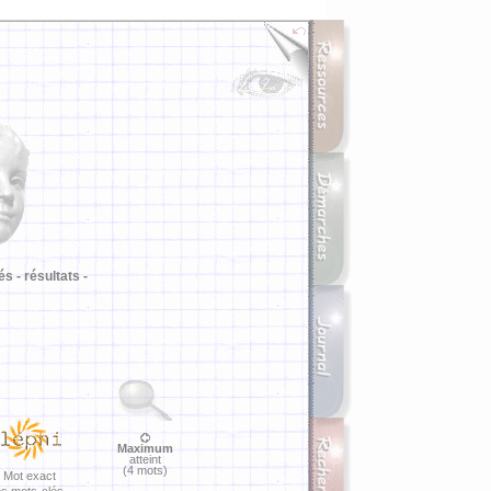
i
és -
résultats -
Maximum
atteint
(4 mots)
Mot exact