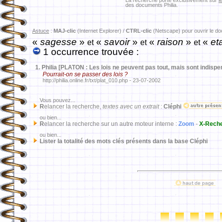
La recherche porte exclusivement sur
l
des documents Philia.
Astuce
:
MAJ-clic
(Internet Explorer) /
CTRL-clic
(Netscape) pour ouvrir le d
«
sagesse
»
«
savoir
»
«
raison
»
«
eta
et
et
et
1 occurrence trouvée :
1.
Philia [PLATON : Les lois ne peuvent pas tout, mais sont indisp
Pourrait-on se passer des lois ?
http://philia.online.fr/txt/plat_010.php - 23-07-2002
Vous pouvez...
R
elancer la recherche,
textes avec un extrait
:
Cléphi
ou bien...
R
elancer la recherche sur un autre moteur interne :
Zoom
-
X-Rech
ou bien...
Lister la totalité des mots clés présents dans la base Cléphi