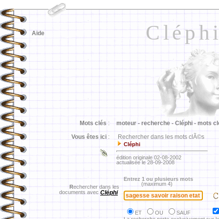
Cléph
Aide
Mots clés
:
moteur -
recherche -
Cléphi -
mots cl
Vous êtes ici
:
Rechercher dans les mots clÃ©s
Cléphi
édition originale 02-08-2002
actualisée le 28-09-2008
Entrez 1 ou plusieurs mots
(maximum 4)
R
echercher dans les
documents avec
Cléphi
ET
OU
SAUF