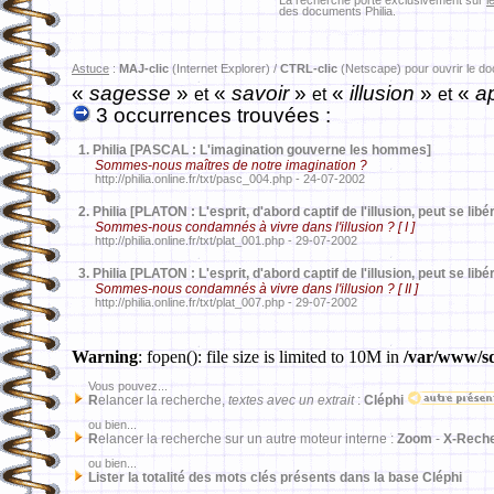
La recherche porte exclusivement sur
l
des documents Philia.
Astuce
:
MAJ-clic
(Internet Explorer) /
CTRL-clic
(Netscape) pour ouvrir le d
«
sagesse
»
«
savoir
»
«
illusion
»
«
ap
et
et
et
3 occurrences trouvées :
1.
Philia [PASCAL : L'imagination gouverne les hommes]
Sommes-nous maîtres de notre imagination ?
http://philia.online.fr/txt/pasc_004.php - 24-07-2002
2.
Philia [PLATON : L'esprit, d'abord captif de l'illusion, peut se libér
Sommes-nous condamnés à vivre dans l'illusion ? [ I ]
http://philia.online.fr/txt/plat_001.php - 29-07-2002
3.
Philia [PLATON : L'esprit, d'abord captif de l'illusion, peut se libér
Sommes-nous condamnés à vivre dans l'illusion ? [ II ]
http://philia.online.fr/txt/plat_007.php - 29-07-2002
Warning
: fopen(): file size is limited to 10M in
/var/www/sd
Vous pouvez...
R
elancer la recherche,
textes avec un extrait
:
Cléphi
ou bien...
R
elancer la recherche sur un autre moteur interne :
Zoom
-
X-Rech
ou bien...
Lister la totalité des mots clés présents dans la base Cléphi