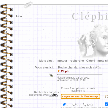
Cléph
Aide
Mots clés
:
moteur -
recherche -
Cléphi -
mots cl
Vous êtes ici
:
Rechercher dans les mots clÃ©s
Cléphi
édition originale 02-08-2002
actualisée le 28-09-2008
Entrez 1 ou plusieurs mots
(maximum 4)
R
echercher dans les
documents avec
Cléphi
ET
OU
SAUF