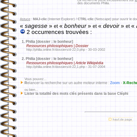
La recherche porte exclusivement sur
l
des documents Philia.
Astuce
:
MAJ-clic
(Internet Explorer) /
CTRL-clic
(Netscape) pour ouvrir le d
«
sagesse
»
«
bonheur
»
«
devoir
»
«
et
et
et
2 occurrences trouvées :
1.
Philia [dossier : le bonheur]
Ressources philosophiques | Dossier
http://philia.online.fr/dossiers/d-22,0.php - 30-03-2002
2.
Philia [dossier : le bonheur]
Ressources philosophiques | Article Wikipédia
http://philia.online.fr/dossiers/d-22,1.php - 31-07-2004
Vous pouvez...
R
elancer la recherche sur un autre moteur interne :
Zoom
-
X-Rech
ou bien...
Lister la totalité des mots clés présents dans la base Cléphi