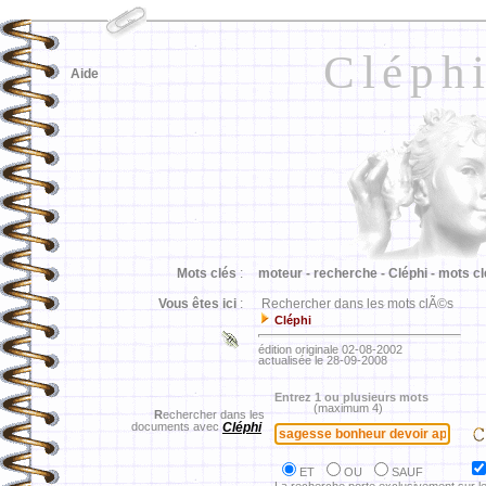
Cléph
Aide
Mots clés
:
moteur -
recherche -
Cléphi -
mots cl
Vous êtes ici
:
Rechercher dans les mots clÃ©s
Cléphi
édition originale 02-08-2002
actualisée le 28-09-2008
Entrez 1 ou plusieurs mots
(maximum 4)
R
echercher dans les
documents avec
Cléphi
ET
OU
SAUF