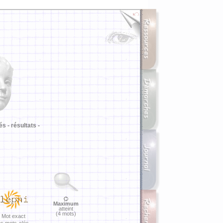
i
és -
résultats -
Maximum
atteint
(4 mots)
Mot exact