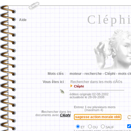
Cléph
Aide
Mots clés
:
moteur -
recherche -
Cléphi -
mots cl
Vous êtes ici
:
Rechercher dans les mots clÃ©s
Cléphi
édition originale 02-08-2002
actualisée le 28-09-2008
Entrez 1 ou plusieurs mots
(maximum 4)
R
echercher dans les
documents avec
Cléphi
ET
OU
SAUF