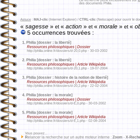
La recherche porte exclusivement sur
l
des documents Philia.
Astuce
:
MAJ-clic
(Internet Explorer) /
CTRL-clic
(Netscape) pour ouvrir le d
«
sagesse
»
«
action
»
«
morale
»
«
ob
et
et
et
5 occurrences trouvées :
1.
Philia [dossier : la liberté]
Ressources philosophiques | Dossier
http://philia.online.fr/dossiers/d-20,0.php - 30-03-2002
2.
Philia [dossier : la liberté]
Ressources philosophiques | Article Wikipédia
http://philia.online.fr/dossiers/d-20,1.php - 19-07-2004
3.
Philia [dossier : histoire de la notion de liberté]
Ressources philosophiques | Article Wikipédia
http://philia.online.fr/dossiers/d-20,2.php - 22-02-2004
4.
Philia [dossier : la morale]
Ressources philosophiques | Dossier
http://philia.online.fr/dossiers/d-E,0.php - 30-03-2002
5.
Philia [dossier : la morale]
Ressources philosophiques | Article Wikipédia
http://philia.online.fr/dossiers/d-E,1.php - 02-08-2004
Vous pouvez...
R
elancer la recherche sur un autre moteur interne :
Zoom
-
X-Rech