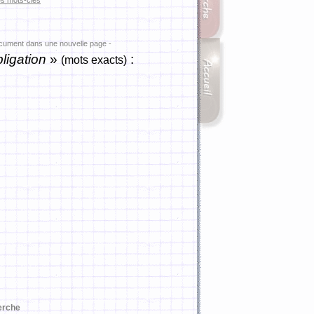
es mots-clés
ocument dans une nouvelle page -
ligation
»
:
(mots exacts)
erche