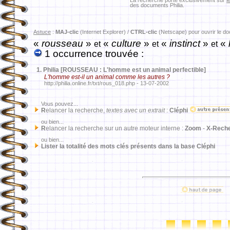
La recherche porte exclusivement sur
l
des documents Philia.
Astuce
:
MAJ-clic
(Internet Explorer) /
CTRL-clic
(Netscape) pour ouvrir le d
«
rousseau
»
«
culture
»
«
instinct
»
«
et
et
et
1 occurrence trouvée :
1.
Philia [ROUSSEAU : L'homme est un animal perfectible]
L'homme est-il un animal comme les autres ?
http://philia.online.fr/txt/rous_018.php - 13-07-2002
Vous pouvez...
R
elancer la recherche,
textes avec un extrait
:
Cléphi
ou bien...
R
elancer la recherche sur un autre moteur interne :
Zoom
-
X-Rech
ou bien...
Lister la totalité des mots clés présents dans la base Cléphi