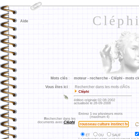
Cléph
Aide
Mots clés
:
moteur -
recherche -
Cléphi -
mots cl
Vous êtes ici
:
Rechercher dans les mots clÃ©s
Cléphi
édition originale 02-08-2002
actualisée le 28-09-2008
Entrez 1 ou plusieurs mots
(maximum 4)
R
echercher dans les
documents avec
Cléphi
ET
OU
SAUF