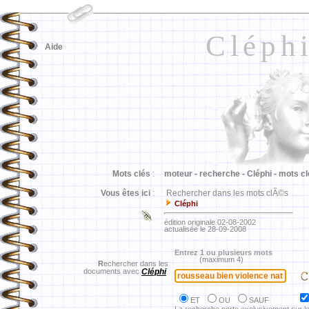
Cléph
Aide
Mots clés
:
moteur -
recherche -
Cléphi -
mots cl
Vous êtes ici
:
Rechercher dans les mots clÃ©s
Cléphi
édition originale 02-08-2002
actualisée le 28-09-2008
Entrez 1 ou plusieurs mots
(maximum 4)
R
echercher dans les
documents avec
Cléphi
ET
OU
SAUF