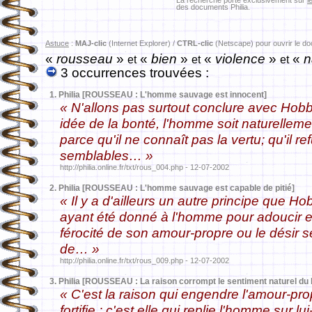
La recherche porte exclusivement sur
l
des documents Philia.
Astuce
:
MAJ-clic
(Internet Explorer) /
CTRL-clic
(Netscape) pour ouvrir le d
«
rousseau
»
«
bien
»
«
violence
»
«
n
et
et
et
3 occurrences trouvées :
1.
Philia [ROUSSEAU : L'homme sauvage est innocent]
« N'allons pas surtout conclure avec Hob
idée de la bonté, l'homme soit naturellemen
parce qu'il ne connaît pas la vertu; qu'il r
semblables… »
http://philia.online.fr/txt/rous_004.php - 12-07-2002
2.
Philia [ROUSSEAU : L'homme sauvage est capable de pitié]
« Il y a d'ailleurs un autre principe que Ho
ayant été donné à l'homme pour adoucir e
férocité de son amour-propre ou le désir 
de… »
http://philia.online.fr/txt/rous_009.php - 12-07-2002
3.
Philia [ROUSSEAU : La raison corrompt le sentiment naturel du 
« C'est la raison qui engendre l'amour-propr
fortifie ; c'est elle qui replie l'homme sur l