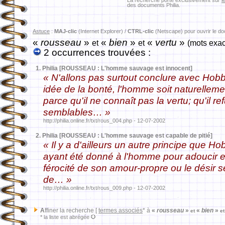
La recherche porte exclusivement sur
l
des documents Philia.
Astuce
:
MAJ-clic
(Internet Explorer) /
CTRL-clic
(Netscape) pour ouvrir le d
«
rousseau
»
«
bien
»
«
vertu
»
et
et
(mots exac
2 occurrences trouvées :
1.
Philia [ROUSSEAU : L'homme sauvage est innocent]
« N'allons pas surtout conclure avec Hob
idée de la bonté, l'homme soit naturellemen
parce qu'il ne connaît pas la vertu; qu'il r
semblables… »
http://philia.online.fr/txt/rous_004.php - 12-07-2002
2.
Philia [ROUSSEAU : L'homme sauvage est capable de pitié]
« Il y a d'ailleurs un autre principe que Ho
ayant été donné à l'homme pour adoucir e
férocité de son amour-propre ou le désir 
de… »
http://philia.online.fr/txt/rous_009.php - 12-07-2002
A
ffiner la recherche [
termes associés
* à
«
rousseau
»
«
bien
»
et
et
* la liste est abrégée