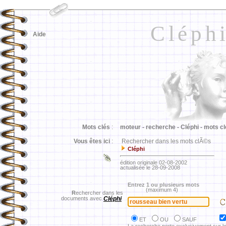
Cléph
Aide
Mots clés
:
moteur -
recherche -
Cléphi -
mots cl
Vous êtes ici
:
Rechercher dans les mots clÃ©s
Cléphi
édition originale 02-08-2002
actualisée le 28-09-2008
Entrez 1 ou plusieurs mots
(maximum 4)
R
echercher dans les
documents avec
Cléphi
ET
OU
SAUF