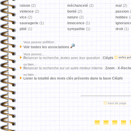
raison
(2)
méchanceté
(2)
mal
(2)
violence
(2)
bonté
(2)
passion
vice
(2)
nature
(2)
hobbes
(
sauvagerie
(1)
innocence
(1)
ignoranc
pitié
(1)
sympathie
(1)
droit
(1)
Vous pouvez préférer...
Voir toutes les associations
Vous pouvez...
R
elancer la recherche,
textes avec leur question
:
Cléphi
ou bien...
R
elancer la recherche sur un autre moteur interne :
Zoom
-
X-Rech
ou bien...
Lister la totalité des mots clés présents dans la base Cléphi