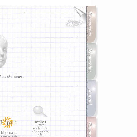
i
és -
résultats -
Affinez
votre
recherche
d'un simple
Mot exact
clic