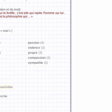
bien et du mal]
 le fortifie ; c'est elle qui replie l'homme sur lui-
'est la philosophie qui… »
«
mal
»
]
)
passion
(4)
violence
(3)
)
propre
(3)
compassion
(2)
sympathie
(2)
erche