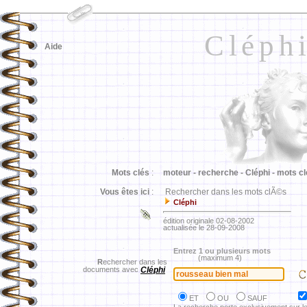
Cléph
Aide
Mots clés
:
moteur -
recherche -
Cléphi -
mots cl
Vous êtes ici
:
Rechercher dans les mots clÃ©s
Cléphi
édition originale 02-08-2002
actualisée le 28-09-2008
Entrez 1 ou plusieurs mots
(maximum 4)
R
echercher dans les
documents avec
Cléphi
ET
OU
SAUF