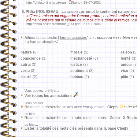
http://philia.online.fr/txt/rous_028.php - 15-07-2002
6.
Philia [ROUSSEAU : La raison corrompt le sentiment naturel du 
« C'est la raison qui engendre l'amour-propre, et c'est la réflexion qui
même ; c'est elle qui le sépare de tout ce qui le gêne et l'afflige : c
http://philia.online.fr/txt/rous_033.php - 31-01-2006
A
ffiner la recherche [
termes associés
* à
«
rousseau
»
«
bien
»
et
et
* la liste est abrégée
nature
(6)
morale
(5)
raison
(5
conscience
(3)
méchanceté
(3)
bonté
(3)
autrui
(3)
justice
(3)
amour
(3
vertu
(2)
sentiment
(2)
vice
(2)
liberté
(2)
hobbes
(2)
pitié
(2)
Vous pouvez préférer...
Voir toutes les associations
Vous pouvez...
R
elancer la recherche,
textes avec leur question
:
Cléphi
ou bien...
R
elancer la recherche sur un autre moteur interne :
Zoom
-
X-Rech
ou bien...
Lister la totalité des mots clés présents dans la base Cléphi