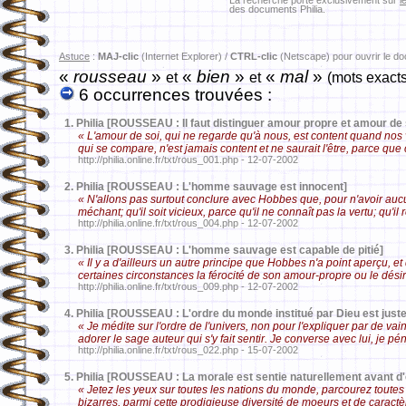
La recherche porte exclusivement sur
l
des documents Philia.
Astuce
:
MAJ-clic
(Internet Explorer) /
CTRL-clic
(Netscape) pour ouvrir le d
«
rousseau
»
«
bien
»
«
mal
»
et
et
(mots exacts
6 occurrences trouvées :
1.
Philia [ROUSSEAU : Il faut distinguer amour propre et amour de 
« L'amour de soi, qui ne regarde qu'à nous, est content quand nos v
qui se compare, n'est jamais content et ne saurait l'être, parce qu
http://philia.online.fr/txt/rous_001.php - 12-07-2002
2.
Philia [ROUSSEAU : L'homme sauvage est innocent]
« N'allons pas surtout conclure avec Hobbes que, pour n'avoir auc
méchant; qu'il soit vicieux, parce qu'il ne connaît pas la vertu; qu'
http://philia.online.fr/txt/rous_004.php - 12-07-2002
3.
Philia [ROUSSEAU : L'homme sauvage est capable de pitié]
« Il y a d'ailleurs un autre principe que Hobbes n'a point aperçu, 
certaines circonstances la férocité de son amour-propre ou le dés
http://philia.online.fr/txt/rous_009.php - 12-07-2002
4.
Philia [ROUSSEAU : L'ordre du monde institué par Dieu est juste
« Je médite sur l'ordre de l'univers, non pour l'expliquer par de v
adorer le sage auteur qui s'y fait sentir. Je converse avec lui, je 
http://philia.online.fr/txt/rous_022.php - 15-07-2002
5.
Philia [ROUSSEAU : La morale est sentie naturellement avant d'
« Jetez les yeux sur toutes les nations du monde, parcourez toutes 
bizarres, parmi cette prodigieuse diversité de moeurs et de carac