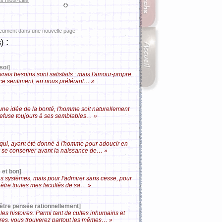
es mots-clés
ocument dans une nouvelle page -
:
)
soi]
rais besoins sont satisfaits ; mais l'amour-propre,
e ce sentiment, en nous préférant… »
une idée de la bonté, l'homme soit naturellement
il refuse toujours à ses semblables… »
et qui, ayant été donné à l'homme pour adoucir en
ir se conserver avant la naissance de… »
 et bon]
ains systèmes, mais pour l'admirer sans cesse, pour
pénètre toutes mes facultés de sa… »
être pensée rationnellement]
les histoires. Parmi tant de cultes inhumains et
tères, vous trouverez partout les mêmes… »