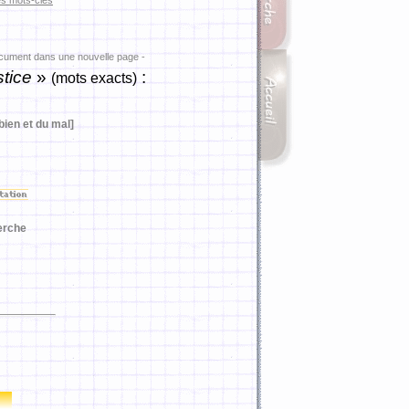
es mots-clés
ocument dans une nouvelle page -
stice
»
:
(mots exacts)
bien et du mal]
erche