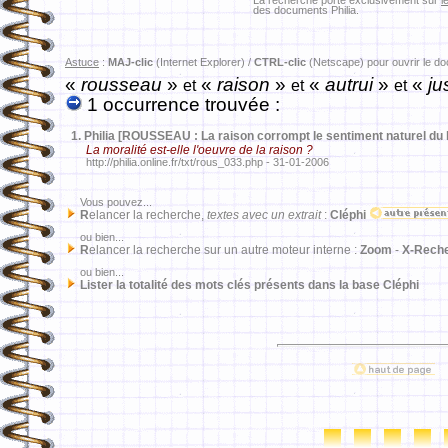
La recherche porte exclusivement sur
l
des documents Philia.
Astuce
:
MAJ-clic
(Internet Explorer) /
CTRL-clic
(Netscape) pour ouvrir le d
«
rousseau
»
«
raison
»
«
autrui
»
«
ju
et
et
et
1 occurrence trouvée :
1.
Philia [ROUSSEAU : La raison corrompt le sentiment naturel du 
La moralité est-elle l'oeuvre de la raison ?
http://philia.online.fr/txt/rous_033.php - 31-01-2006
Vous pouvez...
R
elancer la recherche,
textes avec un extrait
:
Cléphi
ou bien...
R
elancer la recherche sur un autre moteur interne :
Zoom
-
X-Rech
ou bien...
Lister la totalité des mots clés présents dans la base Cléphi