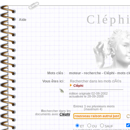
Cléph
Aide
Mots clés
:
moteur -
recherche -
Cléphi -
mots cl
Vous êtes ici
:
Rechercher dans les mots clÃ©s
Cléphi
édition originale 02-08-2002
actualisée le 28-09-2008
Entrez 1 ou plusieurs mots
(maximum 4)
R
echercher dans les
documents avec
Cléphi
ET
OU
SAUF