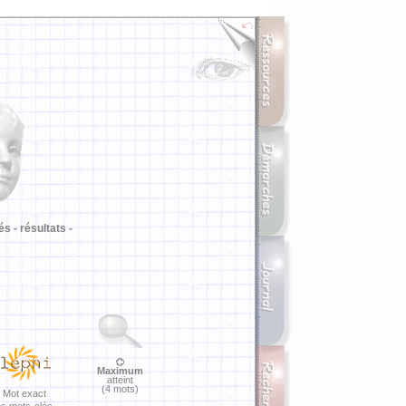
i
és -
résultats -
Maximum
atteint
(4 mots)
Mot exact