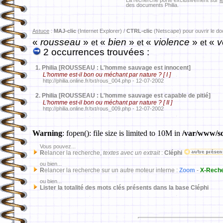
La recherche porte exclusivement sur
l
des documents Philia.
Astuce
:
MAJ-clic
(Internet Explorer) /
CTRL-clic
(Netscape) pour ouvrir le d
«
rousseau
»
«
bien
»
«
violence
»
«
v
et
et
et
2 occurrences trouvées :
1.
Philia [ROUSSEAU : L'homme sauvage est innocent]
L'homme est-il bon ou méchant par nature ? [ I ]
http://philia.online.fr/txt/rous_004.php - 12-07-2002
2.
Philia [ROUSSEAU : L'homme sauvage est capable de pitié]
L'homme est-il bon ou méchant par nature ? [ II ]
http://philia.online.fr/txt/rous_009.php - 12-07-2002
Warning
: fopen(): file size is limited to 10M in
/var/www/sd
Vous pouvez...
R
elancer la recherche,
textes avec un extrait
:
Cléphi
ou bien...
R
elancer la recherche sur un autre moteur interne :
Zoom
-
X-Rech
ou bien...
Lister la totalité des mots clés présents dans la base Cléphi