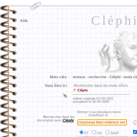
Cléph
Aide
Mots clés
:
moteur -
recherche -
Cléphi -
mots cl
Vous êtes ici
:
Rechercher dans les mots clÃ©s
Cléphi
édition originale 02-08-2002
actualisée le 28-09-2008
Entrez 1 ou plusieurs mots
(maximum 4)
R
echercher dans les
documents avec
Cléphi
ET
OU
SAUF