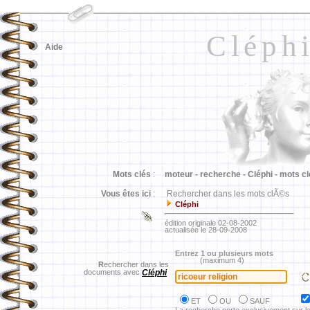
Cléph
Aide
Mots clés
:
moteur -
recherche -
Cléphi -
mots cl
Vous êtes ici
:
Rechercher dans les mots clÃ©s
Cléphi
édition originale 02-08-2002
actualisée le 28-09-2008
Entrez 1 ou plusieurs mots
(maximum 4)
R
echercher dans les
documents avec
Cléphi
ET
OU
SAUF