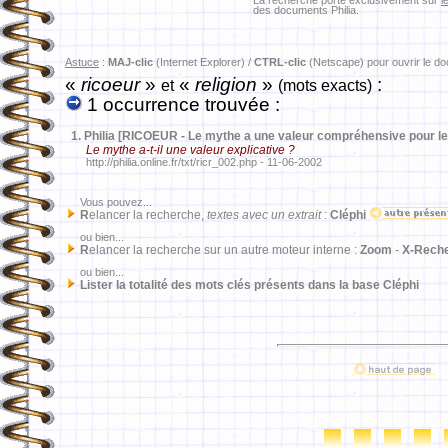
La recherche porte exclusivement sur
l
des documents Philia.
Astuce
:
MAJ-clic
(Internet Explorer) /
CTRL-clic
(Netscape) pour ouvrir le d
«
ricoeur
»
«
religion
»
:
et
(mots exacts)
1 occurrence trouvée :
1.
Philia [RICOEUR - Le mythe a une valeur compréhensive pour 
Le mythe a-t-il une valeur explicative ?
http://philia.online.fr/txt/ricr_002.php - 11-06-2002
Vous pouvez...
R
elancer la recherche,
textes avec un extrait
:
Cléphi
ou bien...
R
elancer la recherche sur un autre moteur interne :
Zoom
-
X-Rech
ou bien...
Lister la totalité des mots clés présents dans la base Cléphi