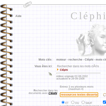
Cléph
Aide
Mots clés
:
moteur -
recherche -
Cléphi -
mots cl
Vous êtes ici
:
Rechercher dans les mots clÃ©s
Cléphi
édition originale 02-08-2002
actualisée le 28-09-2008
Entrez 1 ou plusieurs mots
(maximum 4)
R
echercher dans les
documents avec
Cléphi
ET
OU
SAUF