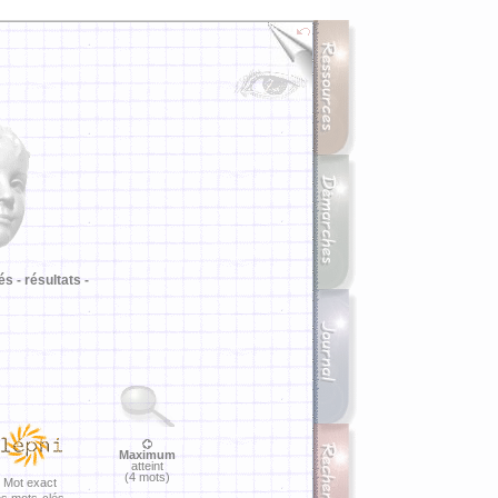
i
és -
résultats -
Maximum
atteint
(4 mots)
Mot exact