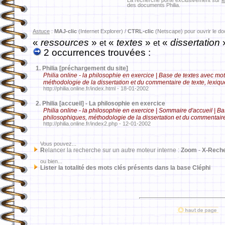
La recherche porte exclusivement sur
l
des documents Philia.
Astuce
:
MAJ-clic
(Internet Explorer) /
CTRL-clic
(Netscape) pour ouvrir le d
«
ressources
»
«
textes
»
«
dissertation
et
et
2 occurrences trouvées :
1.
Philia [préchargement du site]
Philia online - la philosophie en exercice | Base de textes avec m
méthodologie de la dissertation et du commentaire de texte, lexique
http://philia.online.fr/index.html - 18-01-2002
2.
Philia [accueil] - La philosophie en exercice
Philia online - la philosophie en exercice | Sommaire d'accueil | 
philosophiques, méthodologie de la dissertation et du commentaire d
http://philia.online.fr/index2.php - 12-01-2002
Vous pouvez...
R
elancer la recherche sur un autre moteur interne :
Zoom
-
X-Rech
ou bien...
Lister la totalité des mots clés présents dans la base Cléphi